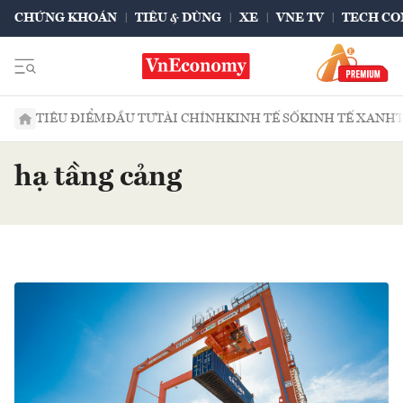
CHỨNG KHOÁN
TIÊU & DÙNG
XE
VNE TV
TECH CO
TIÊU ĐIỂM
ĐẦU TƯ
TÀI CHÍNH
KINH TẾ SỐ
KINH TẾ XANH
hạ tầng cảng