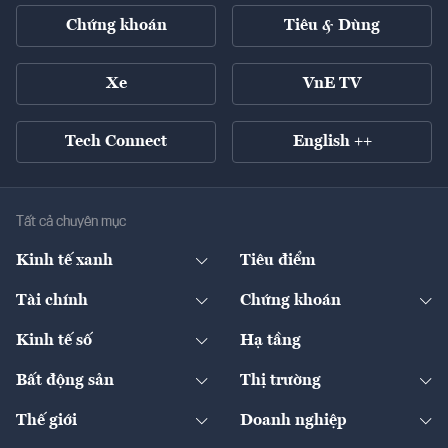
Chứng khoán
Tiêu & Dùng
Xe
VnE TV
Tech Connect
English ++
Tất cả chuyên mục
Kinh tế xanh
Tiêu điểm
Chuyển động xanh
Tài chính
Chứng khoán
Pháp lý
Ngân hàng
Doanh nghiệp niêm yết
Kinh tế số
Hạ tầng
Thương hiệu xanh
Thị trường vốn
Thị trường
Sản phẩm - Thị trường
Bất động sản
Thị trường
Diễn đàn
Thuế
Đầu tư
Tài sản số
Chính sách
Xuất nhập khẩu
Thế giới
Doanh nghiệp
Bảo hiểm
Quốc tế
Dịch vụ số
Thị trường
Khung pháp lý