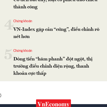
Có tiền bắt đáy, loạt cổ phiếu đảo chiều
thành công
4
Chứng khoán
VN-Index gặp cản “cứng”, điều chỉnh rõ
nét hơn
5
Chứng khoán
Dòng tiền “hãm phanh” đột ngột, thị
trường điều chỉnh diện rộng, thanh
khoản cực thấp
}