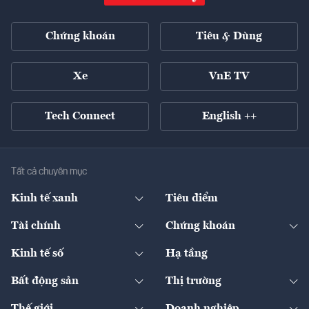
Chứng khoán
Tiêu & Dùng
Xe
VnE TV
Tech Connect
English ++
Tất cả chuyên mục
Kinh tế xanh
Tiêu điểm
Chuyển động xanh
Tài chính
Chứng khoán
Pháp lý
Ngân hàng
Doanh nghiệp niêm yết
Kinh tế số
Hạ tầng
Thương hiệu xanh
Thị trường vốn
Thị trường
Sản phẩm - Thị trường
Bất động sản
Thị trường
Diễn đàn
Thuế
Đầu tư
Tài sản số
Chính sách
Xuất nhập khẩu