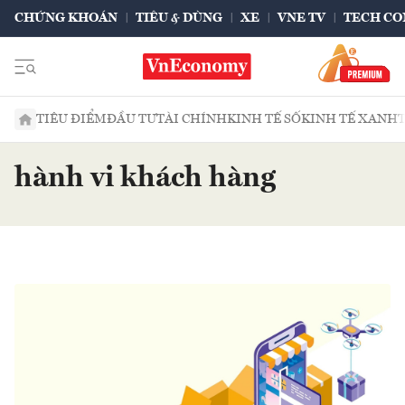
CHỨNG KHOÁN
TIÊU & DÙNG
XE
VNE TV
TECH CO
TIÊU ĐIỂM
ĐẦU TƯ
TÀI CHÍNH
KINH TẾ SỐ
KINH TẾ XANH
hành vi khách hàng