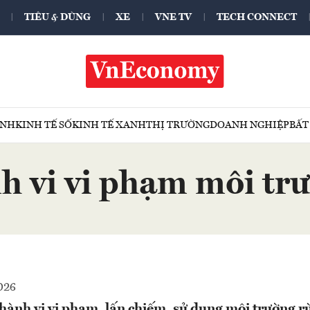
TIÊU & DÙNG
XE
VNE TV
TECH CONNECT
ÍNH
KINH TẾ SỐ
KINH TẾ XANH
THỊ TRƯỜNG
DOANH NGHIỆP
BẤT
h vi vi phạm môi tr
026
hành vi vi phạm, lấn chiếm, sử dụng môi trường rừ