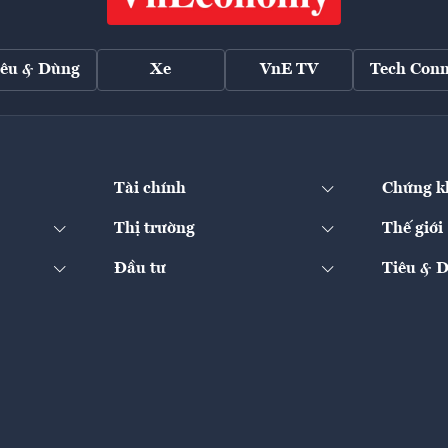
iêu & Dùng
Xe
VnE TV
Tech Conn
Tài chính
Chứng k
Thị trường
Thế giới
Đầu tư
Tiêu & 