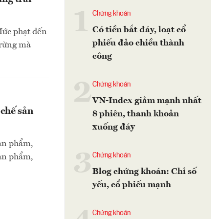
1
Chứng khoán
Có tiền bắt đáy, loạt cổ
 Mức phạt đến
phiếu đảo chiều thành
g rừng mà
công
2
Chứng khoán
VN-Index giảm mạnh nhất
 chế sản
8 phiên, thanh khoản
xuống đáy
sản phẩm,
3
Chứng khoán
sản phẩm,
Blog chứng khoán: Chỉ số
yếu, cổ phiếu mạnh
Chứng khoán