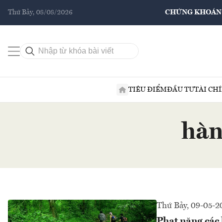
Thứ Bảy, 08/08/2026
CHỨNG KHOÁN
TIÊU ĐIỂM
ĐẦU TƯ
TÀI CH
hàn
Thứ Bảy, 09-05-2
Phạt nặng các 