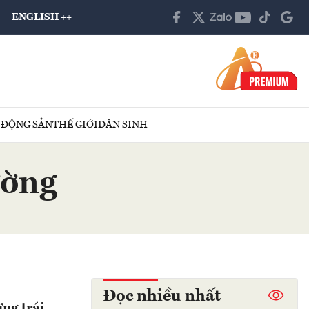
ENGLISH ++
 ĐỘNG SẢN
THẾ GIỚI
DÂN SINH
ường
Đọc nhiều nhất
ng trái