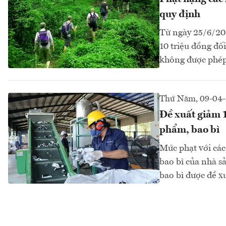
quy định
Từ ngày 25/6/202
10 triệu đồng đối
không được phép 
Thứ Năm, 09-04
Đề xuất giảm 1
phẩm, bao bì
Mức phạt với các
bao bì của nhà s
bao bì được đề x