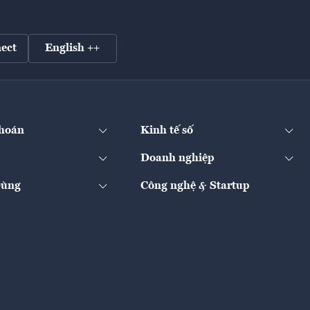
ect
English ++
hoán
Kinh tế số
Doanh nghiệp
Dùng
Công nghệ & Startup