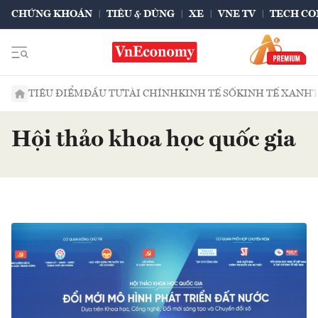
CHỨNG KHOÁN
TIÊU & DÙNG
XE
VNE TV
TECH CO
TIÊU ĐIỂM
ĐẦU TƯ
TÀI CHÍNH
KINH TẾ SỐ
KINH TẾ XANH
Hội thảo khoa học quốc gia