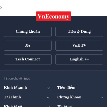
}
Chứng khoán
Tiêu & Dùng
Xe
VnE TV
Tech Connect
English ++
Tất cả chuyên mục
Kinh tế xanh
Tiêu điểm
Chuyển động xanh
Tài chính
Chứng khoán
Pháp lý
Ngân hàng
Doanh nghiệp niêm yết