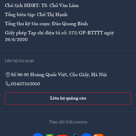
Chủ tịch HĐBT: TS. Chử Văn Lâm
Tổng biên tập: Chử Thị Hạnh
Tổng thư ký tòa soạn: Đào Quang Bính
Giấy phép Tạp chí điện tử số: 272/GP-BTTTT ngày
26/6/2020
Liên hệ tòa soạn
Số 96-98 Hoàng Quốc Việt, Cầu Giấy, Hà Nội
02437552050
Liên hệ quảng cáo
Theo dõi VnEconomy