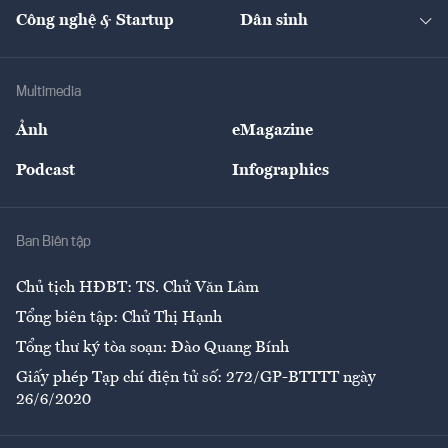
Tạp chí kinh tế Việt Nam
eMagazine
Nhà đầu tư
Du lịch
Công nghệ & Startup
Dân sinh
Tư vấn
Nông sản
Doanh nhân
Tư vấn Tiêu & Dùng
Infographics
Hạ tầng
Sức khỏe
Khung pháp lý
Doanh nghiệp
Địa phương
Thị trường
Bảo hiểm
Multimedia
Sự kiện
Nhân lực
Ảnh
eMagazine
Đẹp +
An sinh
Podcast
Infographics
Giải trí
Y tế
Nhà
Ban Biên tập
Ẩm thực
Chủ tịch HĐBT: TS. Chử Văn Lâm
Tổng biên tập: Chử Thị Hạnh
Tổng thư ký tòa soạn: Đào Quang Bính
Giấy phép Tạp chí điện tử số: 272/GP-BTTTT ngày
26/6/2020