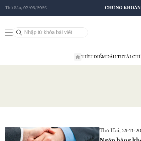
Thứ Sáu, 07/08/2026
CHỨNG KHOÁN
TIÊU ĐIỂM
ĐẦU TƯ
TÀI CH
Thứ Hai, 25-11-2
Ngân hàng khôn