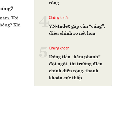
ròng
không?
4
 năm. Với
Chứng khoán
không? Khi
VN-Index gặp cản “cứng”,
điều chỉnh rõ nét hơn
5
Chứng khoán
Dòng tiền “hãm phanh”
đột ngột, thị trường điều
chỉnh diện rộng, thanh
khoản cực thấp