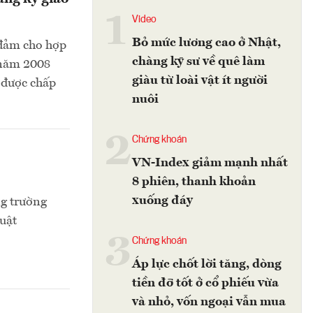
1
Video
Bỏ mức lương cao ở Nhật,
 đảm cho hợp
chàng kỹ sư về quê làm
 năm 2008
giàu từ loài vật ít người
 được chấp
nuôi
2
Chứng khoán
VN-Index giảm mạnh nhất
8 phiên, thanh khoản
xuống đáy
ng trường
luật
3
Chứng khoán
Áp lực chốt lời tăng, dòng
tiền đỡ tốt ở cổ phiếu vừa
và nhỏ, vốn ngoại vẫn mua