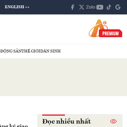
ENGLISH ++
 ĐỘNG SẢN
THẾ GIỚI
DÂN SINH
Đọc nhiều nhất
ăng ký giao