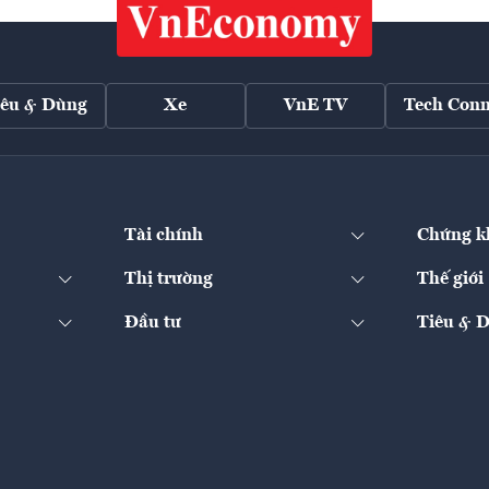
iêu & Dùng
Xe
VnE TV
Tech Conn
Tài chính
Chứng k
Thị trường
Thế giới
Đầu tư
Tiêu & 