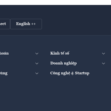
ect
English ++
hoán
Kinh tế số
Doanh nghiệp
Dùng
Công nghệ & Startup