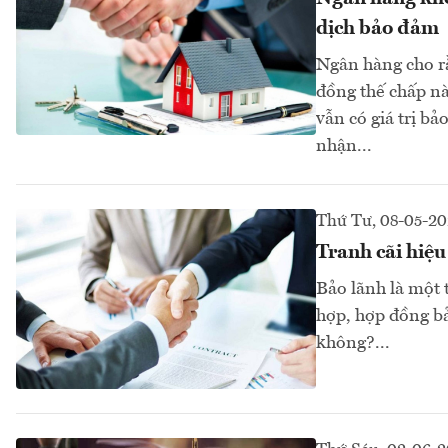
dịch bảo đảm
Ngân hàng cho r
đồng thế chấp n
vẫn có giá trị 
nhận...
Thứ Tư, 08-05-2
Tranh cãi hiệu
Bảo lãnh là một 
hợp, hợp đồng bả
không?...