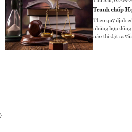
Thứ Sáu, 02-06-
Tranh chấp Hợ
Theo quy định củ
những hợp đồng t
nào thì đặt ra vấ
}