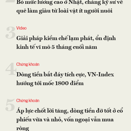
Bỏ mức lương cao ở Nhật, chàng kỹ sư về
quê làm giàu từ loài vật ít người nuôi
3
Video
Giải pháp kiềm chế lạm phát, ổn định
kinh tế vĩ mô 5 tháng cuối năm
4
Chứng khoán
Dòng tiền bắt đáy tích cực, VN-Index
hướng tới mốc 1800 điểm
5
Chứng khoán
Áp lực chốt lời tăng, dòng tiền đỡ tốt ở cổ
phiếu vừa và nhỏ, vốn ngoại vẫn mua
ròng