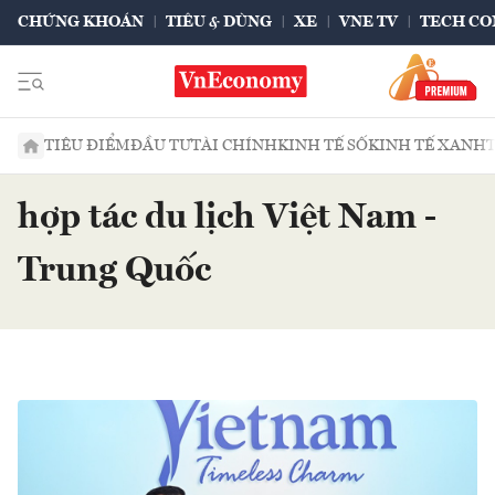
CHỨNG KHOÁN
TIÊU & DÙNG
XE
VNE TV
TECH CO
TIÊU ĐIỂM
ĐẦU TƯ
TÀI CHÍNH
KINH TẾ SỐ
KINH TẾ XANH
hợp tác du lịch Việt Nam -
Trung Quốc