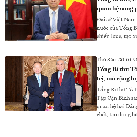
quan hệ song
Đại sứ Việt Nam
nước của Tổng Bí
chiến lược, tạo 
Thứ Sáu, 30-01-2
Tổng Bí thư Tô
trị, mở rộng h
Tổng Bí thư Tô L
Tập Cận Bình sa
quan hệ hai Đảng
chất, tạo động lự