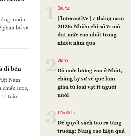
1
Đầu tư
[Interactive] 7 tháng năm
o rằng muốn
2026: Nhiều chỉ số vĩ mô
ế phân bổ và
đạt mức cao nhất trong
nhiều năm qua
2
Video
à đi bền
Bỏ mức lương cao ở Nhật,
chàng kỹ sư về quê làm
 Việt Nam
giàu từ loài vật ít người
 chiến lược,
nuôi
 trị toàn
3
Tiêu điểm
Để quyết sách tạo ra tăng
trưởng: Nâng cao hiệu quả