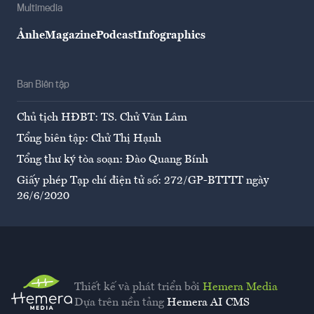
Multimedia
Ảnh
eMagazine
Podcast
Infographics
Ban Biên tập
Chủ tịch HĐBT: TS. Chử Văn Lâm
Tổng biên tập: Chử Thị Hạnh
Tổng thư ký tòa soạn: Đào Quang Bính
Giấy phép Tạp chí điện tử số: 272/GP-BTTTT ngày
26/6/2020
Thiết kế và phát triển bởi
Hemera Media
Dựa trên nền tảng
Hemera AI CMS