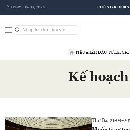
Thứ Năm, 06/08/2026
CHỨNG KHOÁN
TIÊU ĐIỂM
ĐẦU TƯ
TÀI CH
Kế hoạch 
Thứ Ba, 21-04-20
Muốn tăng trưở