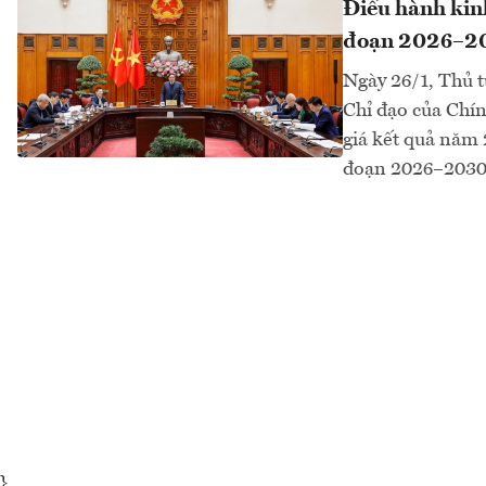
Điều hành kinh
đoạn 2026–2
Ngày 26/1, Thủ 
Chỉ đạo của Chín
giá kết quả năm 
đoạn 2026–2030 t
}