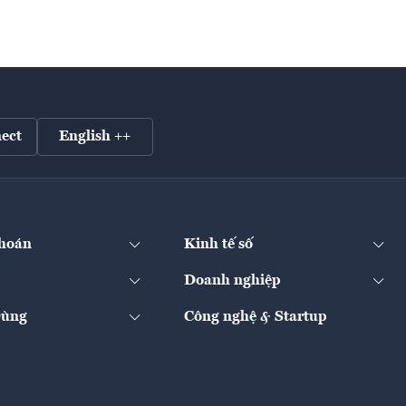
ect
English ++
hoán
Kinh tế số
Doanh nghiệp
Dùng
Công nghệ & Startup