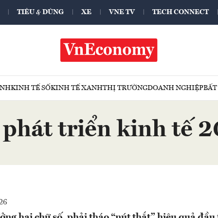
TIÊU & DÙNG
XE
VNE TV
TECH CONNECT
ÍNH
KINH TẾ SỐ
KINH TẾ XANH
THỊ TRƯỜNG
DOANH NGHIỆP
BẤT
phát triển kinh tế
26
ng hai chữ số, phải tháo “nút thắt” hiệu quả đầu 