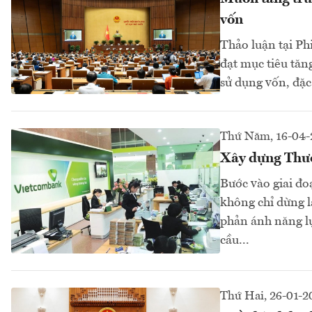
vốn
Thảo luận tại Ph
đạt mục tiêu tăn
sử dụng vốn, đặc 
Thứ Năm, 16-04-
Xây dựng Thươn
Bước vào giai đo
không chỉ dừng l
phản ánh năng lực
cầu...
Thứ Hai, 26-01-2