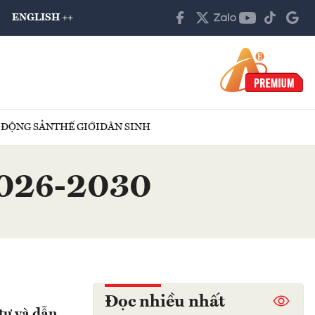
ENGLISH ++
 ĐỘNG SẢN
THẾ GIỚI
DÂN SINH
 2026-2030
Đọc nhiều nhất
tư và dẫn