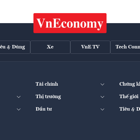
iêu & Dùng
Xe
VnE TV
Tech Conn
Tài chính
Chứng k
Thị trường
Thế giới
Đầu tư
Tiêu & 