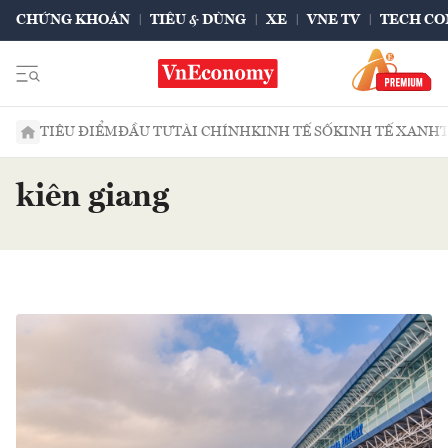
CHỨNG KHOÁN
TIÊU & DÙNG
XE
VNE TV
TECH CO
TIÊU ĐIỂM
ĐẦU TƯ
TÀI CHÍNH
KINH TẾ SỐ
KINH TẾ XANH
kiên giang