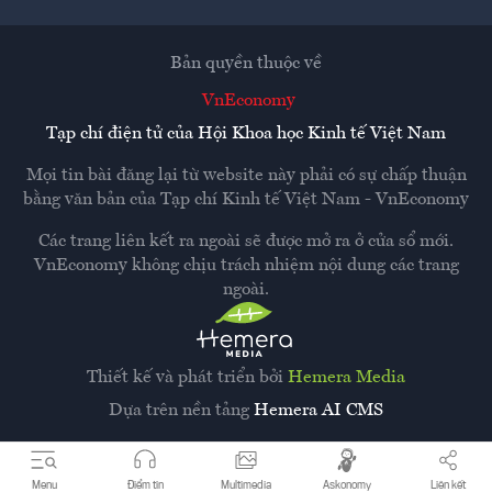
Bản quyền thuộc về
VnEconomy
Tạp chí điện tử của Hội Khoa học Kinh tế Việt Nam
Mọi tin bài đăng lại từ website này phải có sự chấp thuận
bằng văn bản của
Tạp chí Kinh tế Việt Nam - VnEconomy
Các trang liên kết ra ngoài sẽ được mở ra ở cửa sổ mới.
VnEconomy không chịu trách nhiệm nội dung các trang
ngoài.
Thiết kế và phát triển bởi
Hemera Media
Dựa trên nền tảng
Hemera AI CMS
Menu
Điểm tin
Multimedia
Askonomy
Liên kết