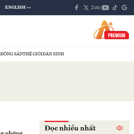
ENGLISH ++
 ĐỘNG SẢN
THẾ GIỚI
DÂN SINH
Đọc nhiều nhất
ng những