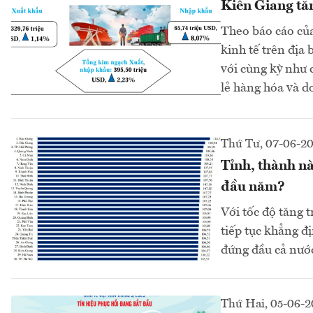
Kiên Giang tă
Theo báo cáo của
kinh tế trên địa 
với cùng kỳ như 
lẻ hàng hóa và d
Thứ Tư, 07-06-2
Tỉnh, thành nà
đầu năm?
Với tốc độ tăng
tiếp tục khẳng đ
đứng đầu cả nước
Thứ Hai, 05-06-