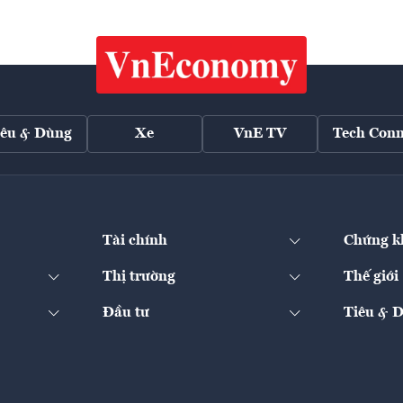
iêu & Dùng
Xe
VnE TV
Tech Conn
Tài chính
Chứng k
Thị trường
Thế giới
Đầu tư
Tiêu & 