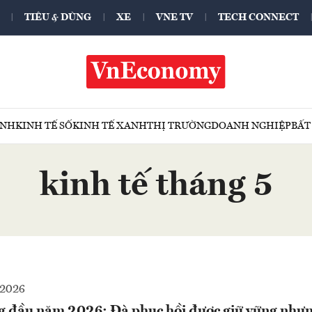
TIÊU & DÙNG
XE
VNE TV
TECH CONNECT
ÍNH
KINH TẾ SỐ
KINH TẾ XANH
THỊ TRƯỜNG
DOANH NGHIỆP
BẤT
kinh tế tháng 5
-2026
ng đầu năm 2026: Đà phục hồi được giữ vững như