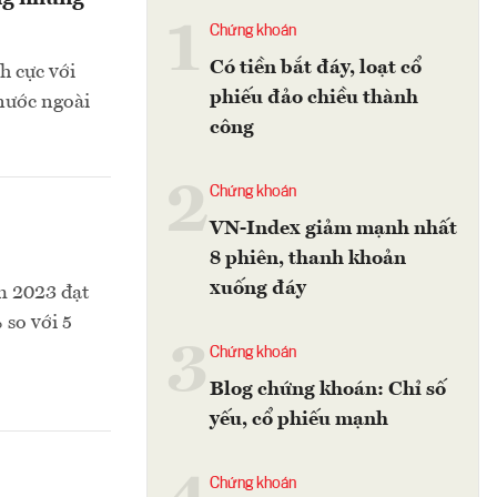
1
Chứng khoán
Có tiền bắt đáy, loạt cổ
h cực với
phiếu đảo chiều thành
 nước ngoài
công
2
Chứng khoán
VN-Index giảm mạnh nhất
8 phiên, thanh khoản
xuống đáy
m 2023 đạt
 so với 5
3
Chứng khoán
Blog chứng khoán: Chỉ số
yếu, cổ phiếu mạnh
Chứng khoán