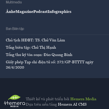
Multimedia
Ảnh
eMagazine
Podcast
Infographics
Ban Biên tập
Chủ tịch HĐBT: TS. Chử Văn Lâm
Tổng biên tập: Chử Thị Hạnh
Tổng thư ký tòa soạn: Đào Quang Bính
Giấy phép Tạp chí điện tử số: 272/GP-BTTTT ngày
26/6/2020
Thiết kế và phát triển bởi
Hemera Media
Dựa trên nền tảng
Hemera AI CMS