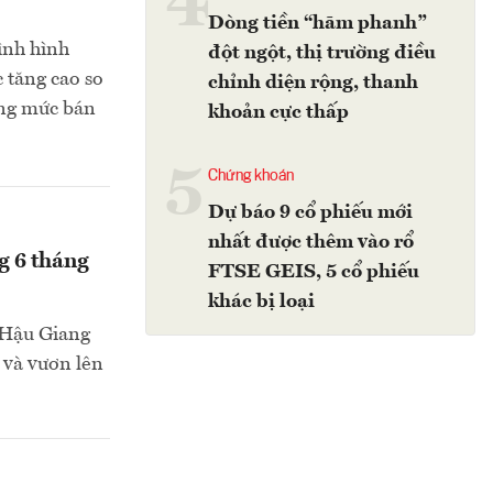
4
Dòng tiền “hãm phanh”
ình hình
đột ngột, thị trường điều
c tăng cao so
chỉnh diện rộng, thanh
ổng mức bán
khoản cực thấp
5
Chứng khoán
Dự báo 9 cổ phiếu mới
nhất được thêm vào rổ
g 6 tháng
FTSE GEIS, 5 cổ phiếu
khác bị loại
 Hậu Giang
 và vươn lên