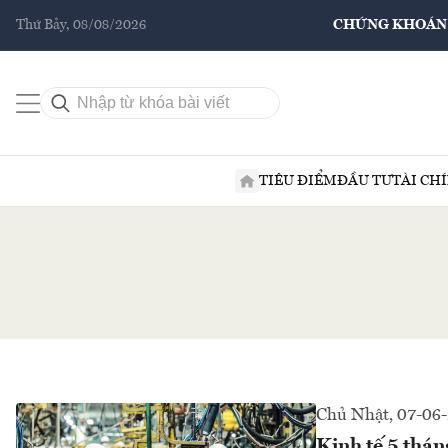
Thứ Bảy, 08/08/2026
CHỨNG KHOÁN
TIÊU ĐIỂM
ĐẦU TƯ
TÀI CH
Chủ Nhật, 07-06
Kinh tế 5 thá