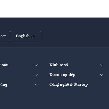
ect
English ++
hoán
Kinh tế số
Doanh nghiệp
Dùng
Công nghệ & Startup