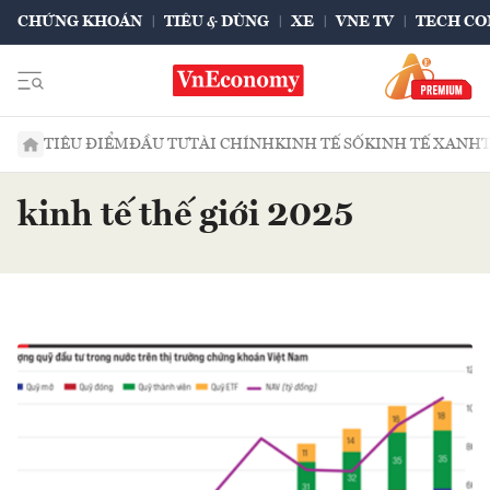
CHỨNG KHOÁN
TIÊU & DÙNG
XE
VNE TV
TECH CO
TIÊU ĐIỂM
ĐẦU TƯ
TÀI CHÍNH
KINH TẾ SỐ
KINH TẾ XANH
kinh tế thế giới 2025