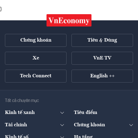
}
Chứng khoán
Tiêu & Dùng
Xe
VnE TV
Tech Connect
English ++
Tất cả chuyên mục
Kinh tế xanh
Tiêu điểm
Chuyển động xanh
Tài chính
Chứng khoán
Pháp lý
Ngân hàng
Doanh nghiệp niêm yết
Kinh tế số
Hạ tầng