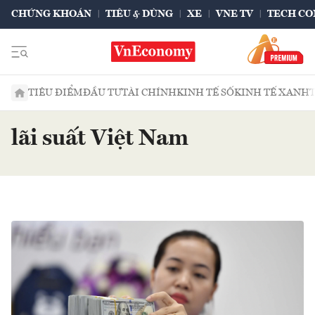
CHỨNG KHOÁN
TIÊU & DÙNG
XE
VNE TV
TECH CO
TIÊU ĐIỂM
ĐẦU TƯ
TÀI CHÍNH
KINH TẾ SỐ
KINH TẾ XANH
lãi suất Việt Nam