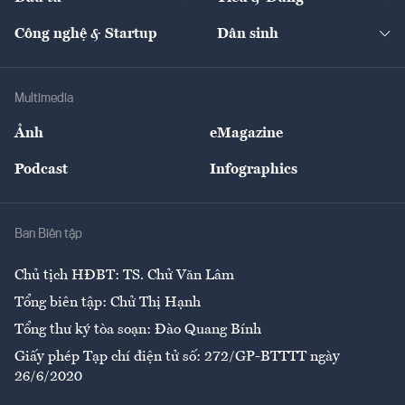
Quản trị số
Cafe BĐS
Thị trường
Kinh doanh
Kết nối
Tạp chí kinh tế Việt Nam
eMagazine
Nhà đầu tư
Du lịch
Công nghệ & Startup
Dân sinh
Tư vấn
Nông sản
Doanh nhân
Tư vấn Tiêu & Dùng
Infographics
Hạ tầng
Sức khỏe
Khung pháp lý
Doanh nghiệp
Địa phương
Thị trường
Bảo hiểm
Multimedia
Sự kiện
Nhân lực
Ảnh
eMagazine
Đẹp +
An sinh
Podcast
Infographics
Giải trí
Y tế
Nhà
Ban Biên tập
Ẩm thực
Chủ tịch HĐBT: TS. Chử Văn Lâm
Tổng biên tập: Chử Thị Hạnh
Tổng thư ký tòa soạn: Đào Quang Bính
Giấy phép Tạp chí điện tử số: 272/GP-BTTTT ngày
26/6/2020