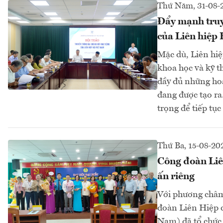
Thứ Năm, 31-08-
Đẩy mạnh truy
của Liên hiệp 
Mặc dù, Liên hiệ
khoa học và kỹ 
đầy đủ những hoạ
đang được tạo ra
trọng để tiếp tục
Thứ Ba, 15-08-20
Công đoàn Liê
ấn riêng
Với phương châm 
đoàn Liên Hiệp 
Nam) đã tổ chức 