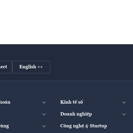
ect
English ++
hoán
Kinh tế số
Doanh nghiệp
Dùng
Công nghệ & Startup