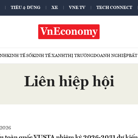
TIÊU & DÙNG
XE
VNE TV
TECH CONNECT
ÍNH
KINH TẾ SỐ
KINH TẾ XANH
THỊ TRƯỜNG
DOANH NGHIỆP
BẤT
Liên hiệp hội
-2026
iểu toàn quốc VUSTA nhiệm kỳ 2026-2031 dự kiến 