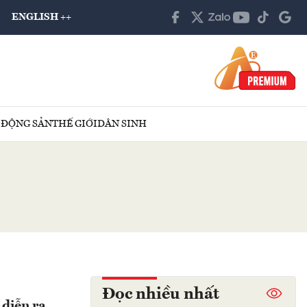
ENGLISH ++
 ĐỘNG SẢN
THẾ GIỚI
DÂN SINH
Đọc nhiều nhất
diễn ra