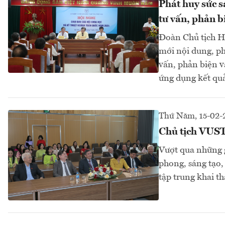
Phát huy sức s
tư vấn, phản b
Đoàn Chủ tịch Hộ
mới nội dung, ph
vấn, phản biện v
ứng dụng kết quả
Thứ Năm, 15-02-
Chủ tịch VUSTA
Vượt qua những g
phong, sáng tạo,
tập trung khai th