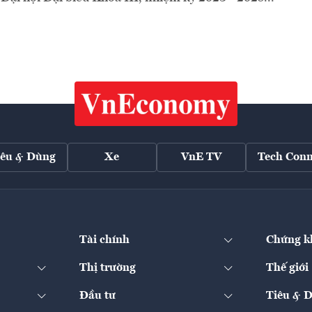
iêu & Dùng
Xe
VnE TV
Tech Conn
Tài chính
Chứng k
Thị trường
Thế giới
Đầu tư
Tiêu & 