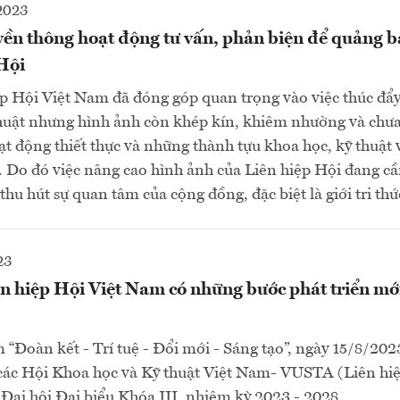
2023
ền thông hoạt động tư vấn, phản biện để quảng b
Hội
p Hội Việt Nam đã đóng góp quan trọng vào việc thúc đẩy
thuật nhưng hình ảnh còn khép kín, khiêm nhường và chư
t động thiết thực và những thành tựu khoa học, kỹ thuật
. Do đó việc nâng cao hình ảnh của Liên hiệp Hội đang c
 thu hút sự quan tâm của cộng đồng, đặc biệt là giới tri th
23
n hiệp Hội Việt Nam có những bước phát triển mới
“Đoàn kết - Trí tuệ - Đổi mới - Sáng tạo”, ngày 15/8/20
các Hội Khoa học và Kỹ thuật Việt Nam- VUSTA (Liên hiệ
Đại hội Đại biểu Khóa III, nhiệm kỳ 2023 - 2028...