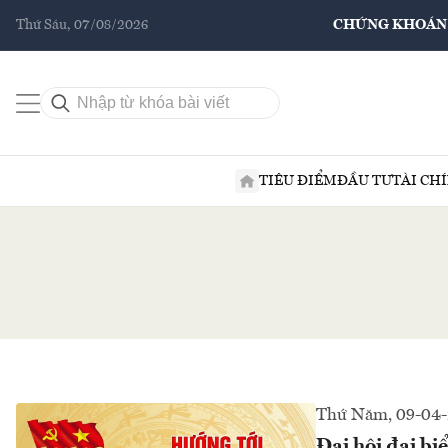
Thứ Sáu, 07/08/2026
CHỨNG KHOÁN
TIÊU ĐIỂM
ĐẦU TƯ
TÀI CH
Thứ Năm, 09-04
Đại hội đại b