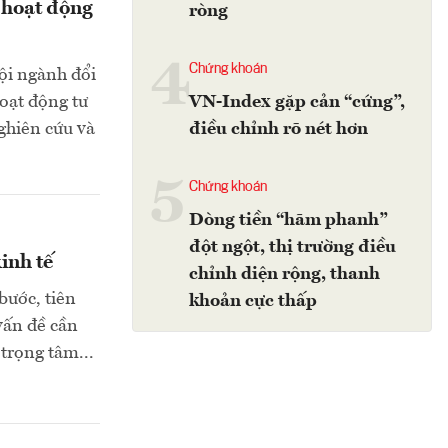
g hoạt động
ròng
4
Chứng khoán
ội ngành đổi
oạt động tư
VN-Index gặp cản “cứng”,
ghiên cứu và
điều chỉnh rõ nét hơn
5
Chứng khoán
Dòng tiền “hãm phanh”
đột ngột, thị trường điều
inh tế
chỉnh diện rộng, thanh
bước, tiên
khoản cực thấp
vấn đề cần
 trọng tâm...