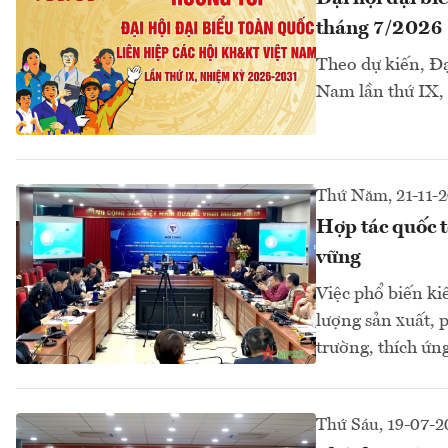
tháng 7/2026
Theo dự kiến, Đạ
Nam lần thứ IX, 
Thứ Năm, 21-11-
Hợp tác quốc t
vững
Việc phổ biến ki
lượng sản xuất, p
trường, thích ứng
Thứ Sáu, 19-07-