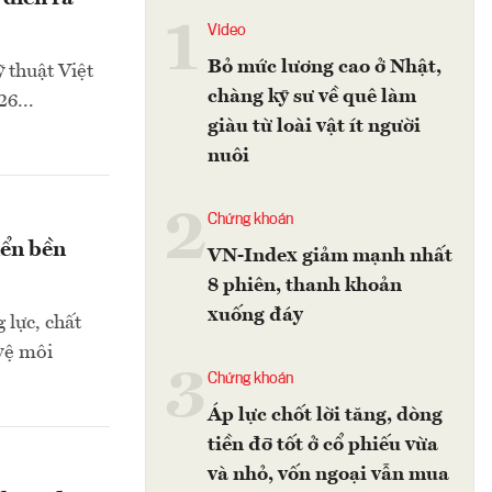
1
Video
Bỏ mức lương cao ở Nhật,
 thuật Việt
chàng kỹ sư về quê làm
6...
giàu từ loài vật ít người
nuôi
2
Chứng khoán
iển bền
VN-Index giảm mạnh nhất
8 phiên, thanh khoản
xuống đáy
 lực, chất
 vệ môi
3
Chứng khoán
Áp lực chốt lời tăng, dòng
tiền đỡ tốt ở cổ phiếu vừa
và nhỏ, vốn ngoại vẫn mua