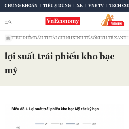
CHỨNG KHOÁN
TIÊU & DÙNG
XE
VNE TV
TECH CO
TIÊU ĐIỂM
ĐẦU TƯ
TÀI CHÍNH
KINH TẾ SỐ
KINH TẾ XANH
lợi suất trái phiếu kho bạc
mỹ