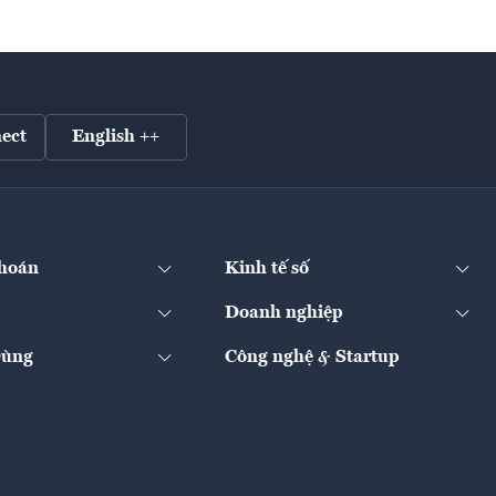
ect
English ++
hoán
Kinh tế số
Doanh nghiệp
Dùng
Công nghệ & Startup