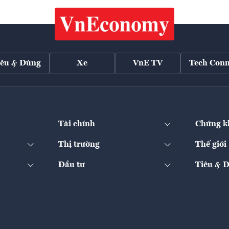
iêu & Dùng
Xe
VnE TV
Tech Conn
Tài chính
Chứng k
Thị trường
Thế giới
Đầu tư
Tiêu & 