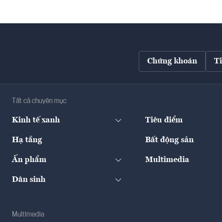
Chứng khoán
T
Tất cả chuyên mục
Kinh tế xanh
Tiêu điểm
Hạ tầng
Bất động sản
Ấn phẩm
Multimedia
Dân sinh
Multimedia