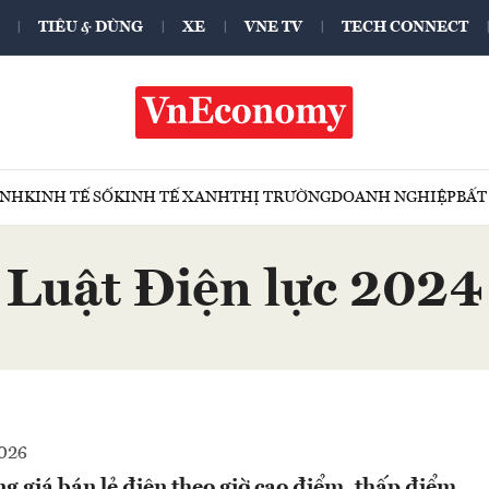
TIÊU & DÙNG
XE
VNE TV
TECH CONNECT
ÍNH
KINH TẾ SỐ
KINH TẾ XANH
THỊ TRƯỜNG
DOANH NGHIỆP
BẤT
Luật Điện lực 2024
2026
g giá bán lẻ điện theo giờ cao điểm, thấp điểm