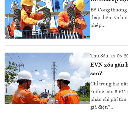
Bộ Công thương đ
thấp điểm và bìn
phép...
Thứ Sáu, 15-05-2
EVN xóa gần hế
sao?
Chỉ trong hai nă
xuống còn 5.611 
phần chi phí tồn
giá điện?...