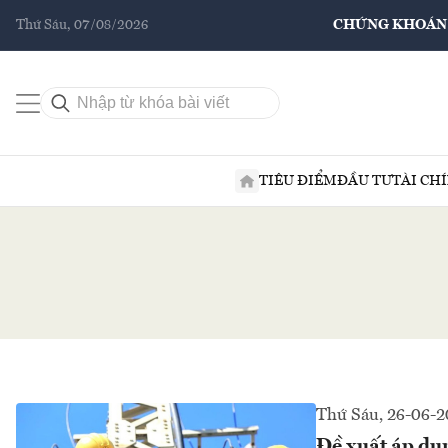
Thứ Sáu, 07/08/2026
CHỨNG KHOÁN
TIÊU ĐIỂM
ĐẦU TƯ
TÀI CH
Thứ Sáu, 26-06-
Đề xuất áp dụn