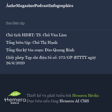
Ảnh
eMagazine
Podcast
Infographics
Ban Biên tập
Chủ tịch HĐBT: TS. Chử Văn Lâm
Tổng biên tập: Chử Thị Hạnh
Tổng thư ký tòa soạn: Đào Quang Bính
Giấy phép Tạp chí điện tử số: 272/GP-BTTTT ngày
26/6/2020
Thiết kế và phát triển bởi
Hemera Media
Dựa trên nền tảng
Hemera AI CMS