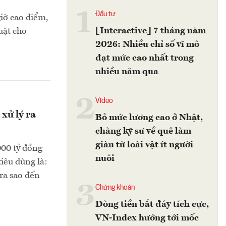
1
Đầu tư
giờ cao điểm,
[Interactive] 7 tháng năm
uật cho
2026: Nhiều chỉ số vĩ mô
đạt mức cao nhất trong
nhiều năm qua
2
Video
xử lý ra
Bỏ mức lương cao ở Nhật,
chàng kỹ sư về quê làm
giàu từ loài vật ít người
000 tỷ đồng
nuôi
iêu dùng là:
 ra sao đến
3
Chứng khoán
Dòng tiền bắt đáy tích cực,
VN-Index hướng tới mốc