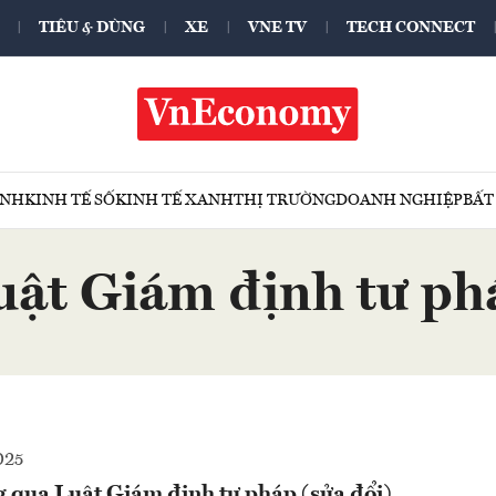
TIÊU & DÙNG
XE
VNE TV
TECH CONNECT
ÍNH
KINH TẾ SỐ
KINH TẾ XANH
THỊ TRƯỜNG
DOANH NGHIỆP
BẤT
uật Giám định tư ph
025
g qua Luật Giám định tư pháp (sửa đổi)