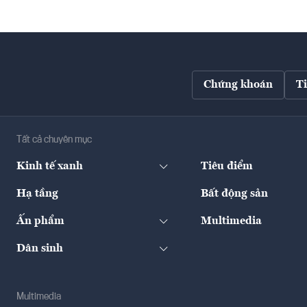
Chứng khoán
T
Tất cả chuyên mục
Kinh tế xanh
Tiêu điểm
Hạ tầng
Bất động sản
Ấn phẩm
Multimedia
Dân sinh
Multimedia