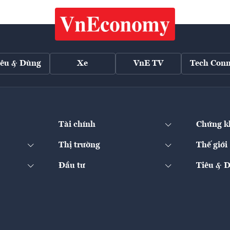
iêu & Dùng
Xe
VnE TV
Tech Conn
Tài chính
Chứng k
Thị trường
Thế giới
Đầu tư
Tiêu & 