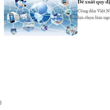
Đề xuất quy đị
Công dân Việt Na
lựa chọn làm ngư
}