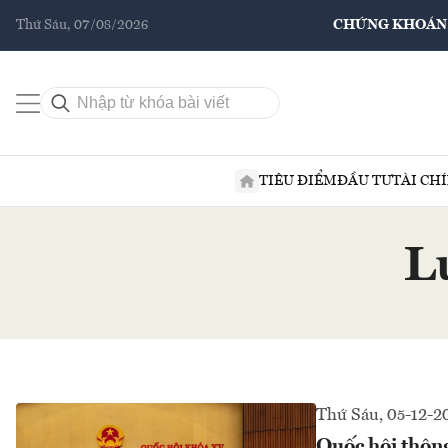
Thứ Sáu, 07/08/2026
CHỨNG KHOÁN
TIÊU ĐIỂM
ĐẦU TƯ
TÀI CH
L
Thứ Sáu, 05-12-2
Quốc hội thôn