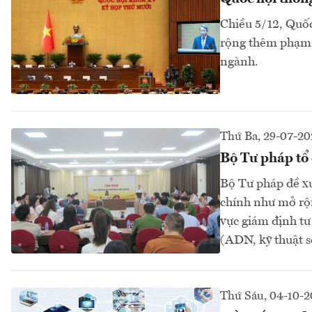
Chiều 5/12, Quốc
rộng thêm phạm v
ngành.
Thứ Ba, 29-07-20
Bộ Tư pháp tổ 
Bộ Tư pháp đề xu
chính như mở rộn
vực giám định tư
(ADN, kỹ thuật số
Thứ Sáu, 04-10-