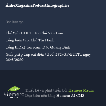
Ảnh
eMagazine
Podcast
Infographics
Ban Biên tập
Chủ tịch HĐBT: TS. Chử Văn Lâm
Tổng biên tập: Chử Thị Hạnh
Tổng thư ký tòa soạn: Đào Quang Bính
Giấy phép Tạp chí điện tử số: 272/GP-BTTTT ngày
26/6/2020
Thiết kế và phát triển bởi
Hemera Media
Dựa trên nền tảng
Hemera AI CMS