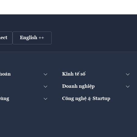
ect
English ++
hoán
Kinh tế số
Doanh nghiệp
Dùng
Công nghệ & Startup