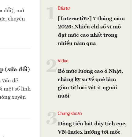
1
Đầu tư
a đổi), mở
[Interactive] 7 tháng năm
vực, chuyên
2026: Nhiều chỉ số vĩ mô
đạt mức cao nhất trong
nhiều năm qua
2
Video
p (sửa đổi)
Bỏ mức lương cao ở Nhật,
chàng kỹ sư về quê làm
m vấn đề
giàu từ loài vật ít người
i một số lĩnh
nuôi
hường xuyên
3
Chứng khoán
Dòng tiền bắt đáy tích cực,
VN-Index hướng tới mốc