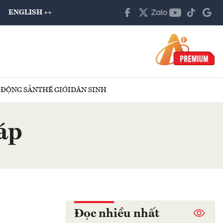
ENGLISH ++
 ĐỘNG SẢN
THẾ GIỚI
DÂN SINH
áp
Đọc nhiều nhất