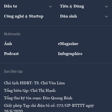
Dự án
Công nghiệp
Chuyển động 24h
Đối thoại
The Guide
Video
Đầu tư
Tiêu & Dùng
Quản trị số
Cafe BĐS
Thị trường
Kinh doanh
Kết nối
Tạp chí kinh tế Việt Nam
eMagazine
Nhà đầu tư
Du lịch
Công nghệ & Startup
Dân sinh
Tư vấn
Nông sản
Doanh nhân
Tư vấn Tiêu & Dùng
Infographics
Hạ tầng
Sức khỏe
Khung pháp lý
Doanh nghiệp
Địa phương
Thị trường
Bảo hiểm
Multimedia
Sự kiện
Nhân lực
Ảnh
eMagazine
Đẹp +
An sinh
Podcast
Infographics
Giải trí
Y tế
Nhà
Ban Biên tập
Ẩm thực
Chủ tịch HĐBT: TS. Chử Văn Lâm
Tổng biên tập: Chử Thị Hạnh
Tổng thư ký tòa soạn: Đào Quang Bính
Giấy phép Tạp chí điện tử số: 272/GP-BTTTT ngày
26/6/2020