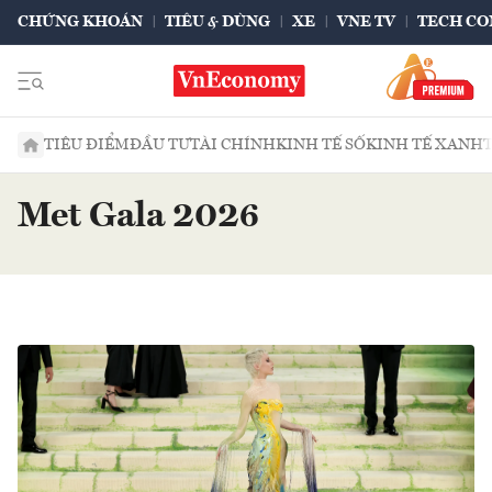
CHỨNG KHOÁN
TIÊU & DÙNG
XE
VNE TV
TECH CO
TIÊU ĐIỂM
ĐẦU TƯ
TÀI CHÍNH
KINH TẾ SỐ
KINH TẾ XANH
Met Gala 2026