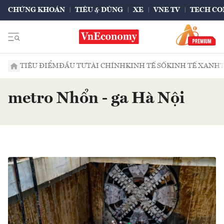
CHỨNG KHOÁN
TIÊU & DÙNG
XE
VNE TV
TECH CO
TIÊU ĐIỂM
ĐẦU TƯ
TÀI CHÍNH
KINH TẾ SỐ
KINH TẾ XANH
metro Nhổn - ga Hà Nội