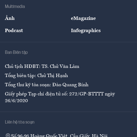
Địa phương
Thị trường
Bảo hiểm
Multimedia
Sự kiện
Nhân lực
Ảnh
eMagazine
Đẹp +
An sinh
Podcast
Infographics
Giải trí
Y tế
Nhà
Ban Biên tập
Ẩm thực
Chủ tịch HĐBT: TS. Chử Văn Lâm
Tổng biên tập: Chử Thị Hạnh
Tổng thư ký tòa soạn: Đào Quang Bính
Giấy phép Tạp chí điện tử số: 272/GP-BTTTT ngày
26/6/2020
Liên hệ tòa soạn
Số 96-98 Hoàng Quốc Việt, Cầu Giấy, Hà Nội