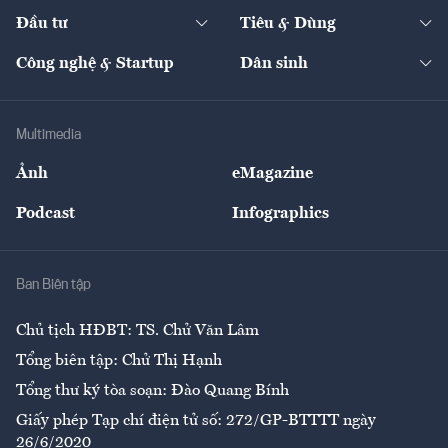
Chuyển động 24h
Đối thoại
The Guide
Video
Đầu tư
Tiêu & Dùng
Quản trị số
Cafe BĐS
Thị trường
Kinh doanh
Kết nối
Tạp chí kinh tế Việt Nam
eMagazine
Nhà đầu tư
Du lịch
Công nghệ & Startup
Dân sinh
Tư vấn
Nông sản
Doanh nhân
Tư vấn Tiêu & Dùng
Infographics
Hạ tầng
Sức khỏe
Khung pháp lý
Doanh nghiệp
Địa phương
Thị trường
Bảo hiểm
Multimedia
Sự kiện
Nhân lực
Ảnh
eMagazine
Đẹp +
An sinh
Podcast
Infographics
Giải trí
Y tế
Nhà
Ban Biên tập
Ẩm thực
Chủ tịch HĐBT: TS. Chử Văn Lâm
Tổng biên tập: Chử Thị Hạnh
Tổng thư ký tòa soạn: Đào Quang Bính
Giấy phép Tạp chí điện tử số: 272/GP-BTTTT ngày
26/6/2020