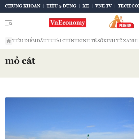
CHỨNG KHOÁN
TIÊU & DÙNG
XE
VNE TV
TECH CO
TIÊU ĐIỂM
ĐẦU TƯ
TÀI CHÍNH
KINH TẾ SỐ
KINH TẾ XANH
mỏ cát