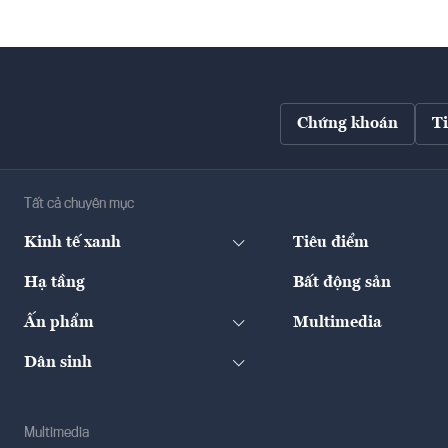
Chứng khoán
T
Tất cả chuyên mục
Kinh tế xanh
Tiêu điểm
Hạ tầng
Bất động sản
Ấn phẩm
Multimedia
Dân sinh
Multimedia