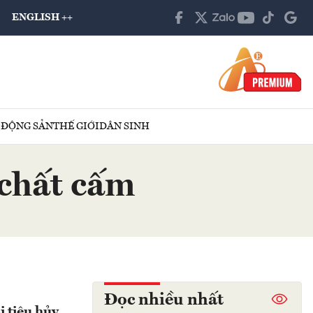
ENGLISH ++
 ĐỘNG SẢN
THẾ GIỚI
DÂN SINH
chất cấm
Đọc nhiều nhất
 tiêu hủy