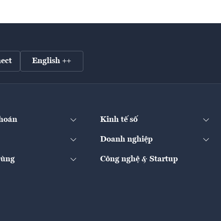
ect
English ++
hoán
Kinh tế số
Doanh nghiệp
Dùng
Công nghệ & Startup