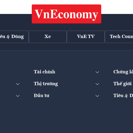
iêu & Dùng
Xe
VnE TV
Tech Conn
Tài chính
Chứng k
Thị trường
Thế giới
Đầu tư
Tiêu & 