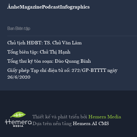
Ảnh
eMagazine
Podcast
Infographics
Ban Biên tập
Chủ tịch HĐBT: TS. Chử Văn Lâm
Tổng biên tập: Chử Thị Hạnh
Tổng thư ký tòa soạn: Đào Quang Bính
Giấy phép Tạp chí điện tử số: 272/GP-BTTTT ngày
26/6/2020
Thiết kế và phát triển bởi
Hemera Media
Dựa trên nền tảng
Hemera AI CMS