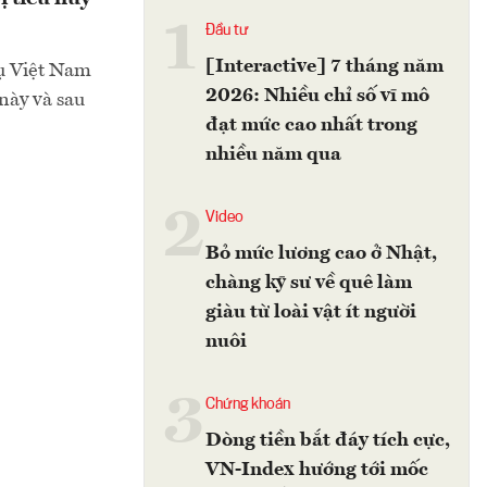
1
Đầu tư
[Interactive] 7 tháng năm
ụ Việt Nam
2026: Nhiều chỉ số vĩ mô
này và sau
đạt mức cao nhất trong
nhiều năm qua
2
Video
Bỏ mức lương cao ở Nhật,
chàng kỹ sư về quê làm
giàu từ loài vật ít người
nuôi
3
Chứng khoán
Dòng tiền bắt đáy tích cực,
VN-Index hướng tới mốc