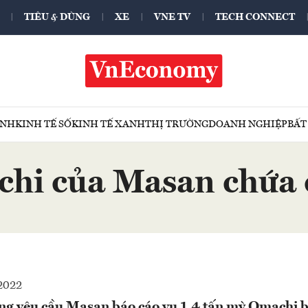
TIÊU & DÙNG
XE
VNE TV
TECH CONNECT
ÍNH
KINH TẾ SỐ
KINH TẾ XANH
THỊ TRƯỜNG
DOANH NGHIỆP
BẤT
hi của Masan chứa 
2022
g yêu cầu Masan báo cáo vụ 1,4 tấn mỳ Omachi bị