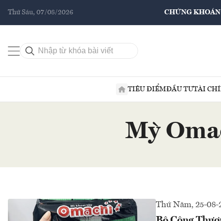
Thứ Sáu, 07/08/2026
CHỨNG KHOÁN
TIÊU ĐIỂM
ĐẦU TƯ
TÀI CH
Mỳ Omac
Thứ Năm, 25-08-
Bộ Công Thươn