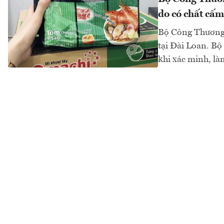
do có chất cấm
Bộ Công Thương 
tại Đài Loan. Bộ
khi xác minh, làm