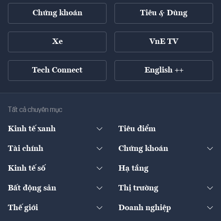
Chứng khoán
Tiêu & Dùng
Xe
VnE TV
Tech Connect
English ++
Tất cả chuyên mục
Kinh tế xanh
Tiêu điểm
Chuyển động xanh
Tài chính
Chứng khoán
Pháp lý
Ngân hàng
Doanh nghiệp niêm yết
Kinh tế số
Hạ tầng
Thương hiệu xanh
Thị trường vốn
Thị trường
Sản phẩm - Thị trường
Bất động sản
Thị trường
Diễn đàn
Thuế
Đầu tư
Tài sản số
Chính sách
Xuất nhập khẩu
Thế giới
Doanh nghiệp
Bảo hiểm
Quốc tế
Dịch vụ số
Thị trường
Khung pháp lý