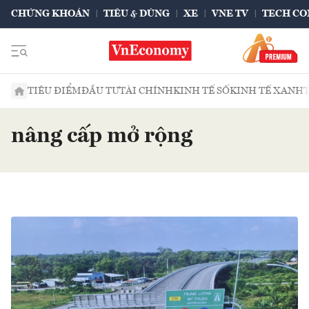
CHỨNG KHOÁN
TIÊU & DÙNG
XE
VNE TV
TECH CO
TIÊU ĐIỂM
ĐẦU TƯ
TÀI CHÍNH
KINH TẾ SỐ
KINH TẾ XANH
nâng cấp mở rộng