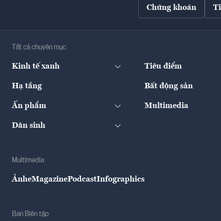
Chứng khoán
T
Tất cả chuyên mục
Kinh tế xanh
Tiêu điểm
Hạ tầng
Bất động sản
Ấn phẩm
Multimedia
Dân sinh
Multimedia
Ảnh
eMagazine
Podcast
Infographics
Ban Biên tập