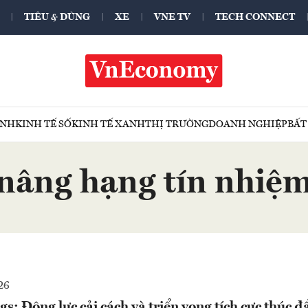
TIÊU & DÙNG
XE
VNE TV
TECH CONNECT
ÍNH
KINH TẾ SỐ
KINH TẾ XANH
THỊ TRƯỜNG
DOANH NGHIỆP
BẤT
nâng hạng tín nhiệ
26
s: Động lực cải cách và triển vọng tích cực thúc đ