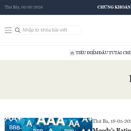
Thứ Bảy, 08/08/2026
CHỨNG KHOÁN
TIÊU ĐIỂM
ĐẦU TƯ
TÀI CH
Thứ Ba, 19-05-20
Moody’s Rating