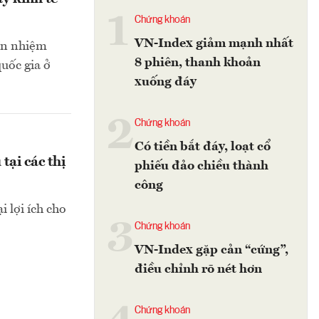
1
Chứng khoán
VN-Index giảm mạnh nhất
ín nhiệm
8 phiên, thanh khoản
uốc gia ở
xuống đáy
2
Chứng khoán
Có tiền bắt đáy, loạt cổ
tại các thị
phiếu đảo chiều thành
công
 lợi ích cho
3
Chứng khoán
VN-Index gặp cản “cứng”,
điều chỉnh rõ nét hơn
Chứng khoán