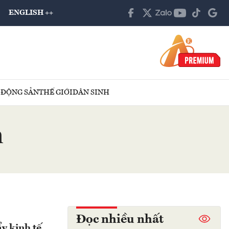
ENGLISH ++
 ĐỘNG SẢN
THẾ GIỚI
DÂN SINH
m
Đọc nhiều nhất
ẩy kinh tế