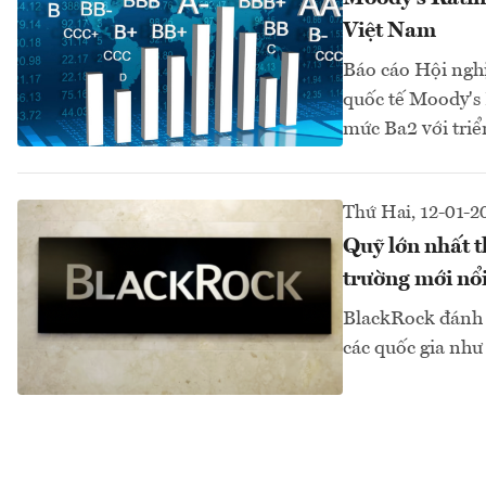
Việt Nam
Báo cáo Hội ngh
quốc tế Moody's 
mức Ba2 với tri
Thứ Hai, 12-01-2
Quỹ lớn nhất t
trường mới nổ
BlackRock đánh g
các quốc gia như