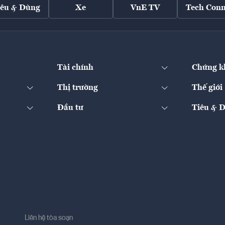
iêu & Dùng
Xe
VnE TV
Tech Conn
Tài chính
Chứng k
Thị trường
Thế giới
Đầu tư
Tiêu & 
Liên hệ tòa soạn