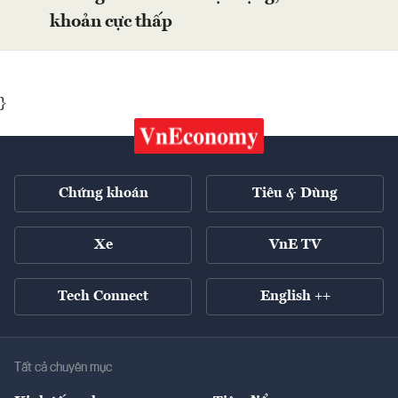
khoản cực thấp
}
Chứng khoán
Tiêu & Dùng
Xe
VnE TV
Tech Connect
English ++
Tất cả chuyên mục