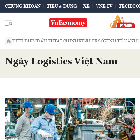
CHỨNG KHOÁN
TIÊU & DÙNG
XE
VNE TV
TECH CO
TIÊU ĐIỂM
ĐẦU TƯ
TÀI CHÍNH
KINH TẾ SỐ
KINH TẾ XANH
Ngày Logistics Việt Nam