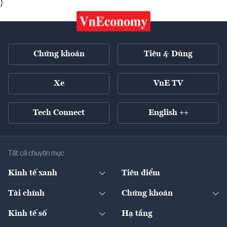
}
Chứng khoán
Tiêu & Dùng
Xe
VnE TV
Tech Connect
English ++
Tất cả chuyên mục
Kinh tế xanh
Tiêu điểm
Chuyển động xanh
Tài chính
Chứng khoán
Pháp lý
Ngân hàng
Doanh nghiệp niêm yết
Kinh tế số
Hạ tầng
Thương hiệu xanh
Thị trường vốn
Thị trường