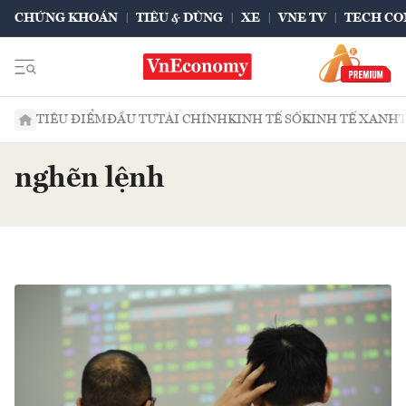
CHỨNG KHOÁN
TIÊU & DÙNG
XE
VNE TV
TECH CO
TIÊU ĐIỂM
ĐẦU TƯ
TÀI CHÍNH
KINH TẾ SỐ
KINH TẾ XANH
nghẽn lệnh