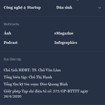
Cafe BĐS
Thị trường
Kinh doanh
Kết nối
Tạp chí kinh tế Việt Nam
eMagazine
Nhà đầu tư
Du lịch
Công nghệ & Startup
Dân sinh
Tư vấn
Nông sản
Doanh nhân
Tư vấn Tiêu & Dùng
Infographics
Hạ tầng
Sức khỏe
Khung pháp lý
Doanh nghiệp
Địa phương
Thị trường
Bảo hiểm
Multimedia
Sự kiện
Nhân lực
Ảnh
eMagazine
Đẹp +
An sinh
Podcast
Infographics
Giải trí
Y tế
Nhà
Ban Biên tập
Ẩm thực
Chủ tịch HĐBT: TS. Chử Văn Lâm
Tổng biên tập: Chử Thị Hạnh
Tổng thư ký tòa soạn: Đào Quang Bính
Giấy phép Tạp chí điện tử số: 272/GP-BTTTT ngày
26/6/2020