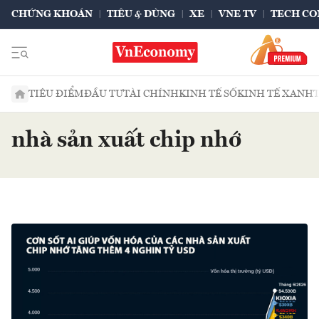
CHỨNG KHOÁN
TIÊU & DÙNG
XE
VNE TV
TECH CO
TIÊU ĐIỂM
ĐẦU TƯ
TÀI CHÍNH
KINH TẾ SỐ
KINH TẾ XANH
nhà sản xuất chip nhớ