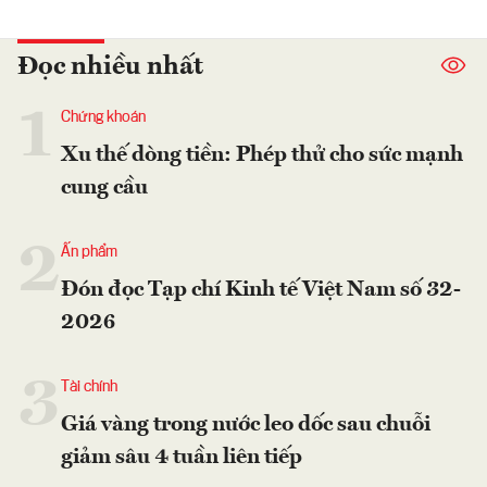
Đọc nhiều nhất
1
Chứng khoán
Xu thế dòng tiền: Phép thử cho sức mạnh
cung cầu
2
Ấn phẩm
Đón đọc Tạp chí Kinh tế Việt Nam số 32-
2026
3
Tài chính
Giá vàng trong nước leo dốc sau chuỗi
giảm sâu 4 tuần liên tiếp