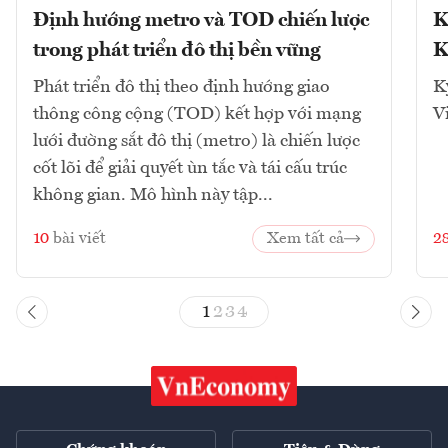
Định hướng metro và TOD chiến lược
K
trong phát triển đô thị bền vững
K
Phát triển đô thị theo định hướng giao
K
thông công cộng (TOD) kết hợp với mạng
V
lưới đường sắt đô thị (metro) là chiến lược
cốt lõi để giải quyết ùn tắc và tái cấu trúc
không gian. Mô hình này tập...
10
bài viết
Xem tất cả
2
1
2
3
4