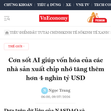
CHỨNG KHOÁN
TIÊU & DÙNG
XE
VNE TV
TECH CO
TIÊU ĐIỂM
ĐẦU TƯ
TÀI CHÍNH
KINH TẾ SỐ
KINH TẾ XANH
THẾ GIỚI
Cơn sốt AI giúp vốn hóa của các
nhà sản xuất chip nhớ tăng thêm
hơn 4 nghìn tỷ USD
Ngọc Trang
N
06:00, 09/07/2026
Dựa trên dữ liệu của NASDAQ và