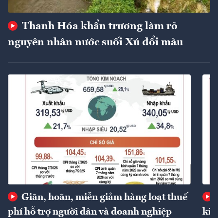
Thanh Hóa khẩn trương làm rõ
nguyên nhân nước suối Xú đổi màu
Giãn, hoãn, miễn giảm hàng loạt thuế
phí hỗ trợ người dân và doanh nghiệp
kin