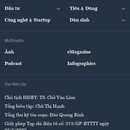
Start-up
Dự án
Công nghiệp
Chuyển động 24h
Đối thoại
The Guide
Video
Đầu tư
Tiêu & Dùng
Quản trị số
Cafe BĐS
Thị trường
Kinh doanh
Kết nối
Tạp chí kinh tế Việt Nam
eMagazine
Nhà đầu tư
Du lịch
Công nghệ & Startup
Dân sinh
Tư vấn
Nông sản
Doanh nhân
Tư vấn Tiêu & Dùng
Infographics
Hạ tầng
Sức khỏe
Khung pháp lý
Doanh nghiệp
Địa phương
Thị trường
Bảo hiểm
Multimedia
Sự kiện
Nhân lực
Ảnh
eMagazine
Đẹp +
An sinh
Podcast
Infographics
Giải trí
Y tế
Nhà
Ban Biên tập
Ẩm thực
Chủ tịch HĐBT: TS. Chử Văn Lâm
Tổng biên tập: Chử Thị Hạnh
Tổng thư ký tòa soạn: Đào Quang Bính
Giấy phép Tạp chí điện tử số: 272/GP-BTTTT ngày