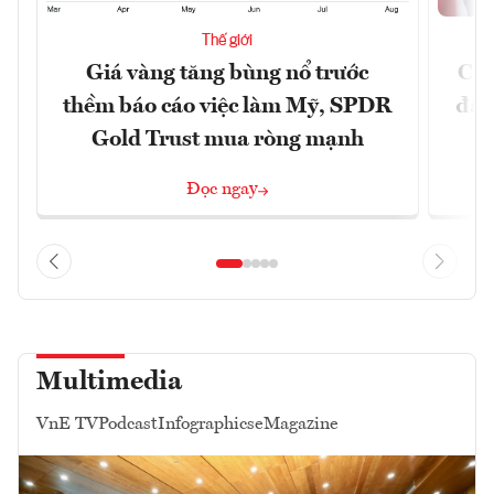
Thế giới
Giá vàng tăng bùng nổ trước
Chí
thềm báo cáo việc làm Mỹ, SPDR
đã 
Gold Trust mua ròng mạnh
Đọc ngay
Multimedia
VnE TV
Podcast
Infographics
eMagazine