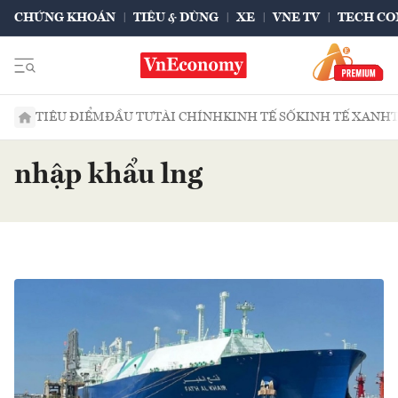
CHỨNG KHOÁN
TIÊU & DÙNG
XE
VNE TV
TECH CO
TIÊU ĐIỂM
ĐẦU TƯ
TÀI CHÍNH
KINH TẾ SỐ
KINH TẾ XANH
nhập khẩu lng