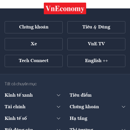
Chứng khoán
Tiêu & Dùng
Xe
VnE TV
Tech Connect
English ++
Tất cả chuyên mục
Kinh tế xanh
Tiêu điểm
Chuyển động xanh
Tài chính
Chứng khoán
Pháp lý
Ngân hàng
Doanh nghiệp niêm yết
Kinh tế số
Hạ tầng
Thương hiệu xanh
Thị trường vốn
Thị trường
Sản phẩm - Thị trường