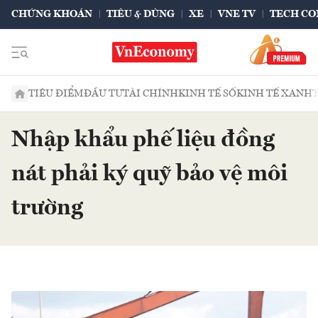
CHỨNG KHOÁN
TIÊU & DÙNG
XE
VNE TV
TECH CO
TIÊU ĐIỂM
ĐẦU TƯ
TÀI CHÍNH
KINH TẾ SỐ
KINH TẾ XANH
Nhập khẩu phế liệu đồng
nát phải ký quỹ bảo vệ môi
trường