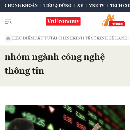
CHỨNG KHOÁN
TIÊU & DÙNG
XE
VNE TV
TECH CO
TIÊU ĐIỂM
ĐẦU TƯ
TÀI CHÍNH
KINH TẾ SỐ
KINH TẾ XANH
nhóm ngành công nghệ
thông tin