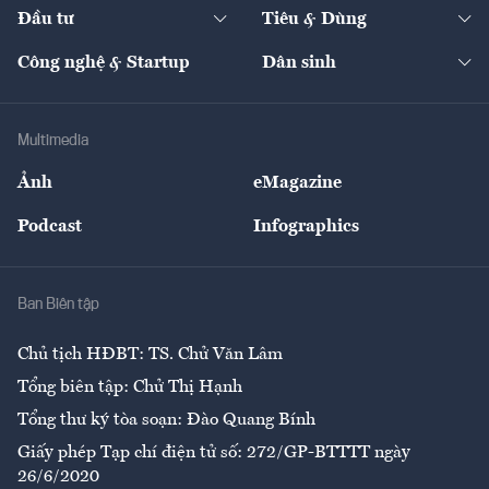
The Guide
Video
Đầu tư
Tiêu & Dùng
Quản trị số
Cafe BĐS
Thị trường
Kinh doanh
Kết nối
Tạp chí kinh tế Việt Nam
eMagazine
Nhà đầu tư
Du lịch
Công nghệ & Startup
Dân sinh
Tư vấn
Nông sản
Doanh nhân
Tư vấn Tiêu & Dùng
Infographics
Hạ tầng
Sức khỏe
Khung pháp lý
Doanh nghiệp
Địa phương
Thị trường
Bảo hiểm
Multimedia
Sự kiện
Nhân lực
Ảnh
eMagazine
Đẹp +
An sinh
Podcast
Infographics
Giải trí
Y tế
Nhà
Ban Biên tập
Ẩm thực
Chủ tịch HĐBT: TS. Chử Văn Lâm
Tổng biên tập: Chử Thị Hạnh
Tổng thư ký tòa soạn: Đào Quang Bính
Giấy phép Tạp chí điện tử số: 272/GP-BTTTT ngày
26/6/2020