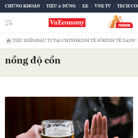
CHỨNG KHOÁN
TIÊU & DÙNG
XE
VNE TV
TECH CO
TIÊU ĐIỂM
ĐẦU TƯ
TÀI CHÍNH
KINH TẾ SỐ
KINH TẾ XANH
nồng độ cồn