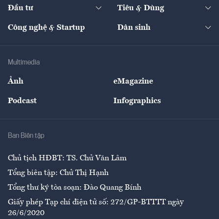
The Guide
Video
Đầu tư
Tiêu & Dùng
Quản trị số
Cafe BĐS
Thị trường
Kinh doanh
Kết nối
Tạp chí kinh tế Việt Nam
eMagazine
Nhà đầu tư
Du lịch
Công nghệ & Startup
Dân sinh
Tư vấn
Nông sản
Doanh nhân
Tư vấn Tiêu & Dùng
Infographics
Hạ tầng
Sức khỏe
Khung pháp lý
Doanh nghiệp
Địa phương
Thị trường
Bảo hiểm
Multimedia
Sự kiện
Nhân lực
Ảnh
eMagazine
Đẹp +
An sinh
Podcast
Infographics
Giải trí
Y tế
Nhà
Ban Biên tập
Ẩm thực
Chủ tịch HĐBT: TS. Chử Văn Lâm
Tổng biên tập: Chử Thị Hạnh
Tổng thư ký tòa soạn: Đào Quang Bính
Giấy phép Tạp chí điện tử số: 272/GP-BTTTT ngày
26/6/2020