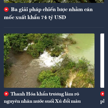
Ba giải pháp chiến lược nhằm cán
mốc xuất khẩu 74 tỷ USD
Thanh Hóa khẩn trương làm rõ
nguyên nhân nước suối Xú đổi màu
phí