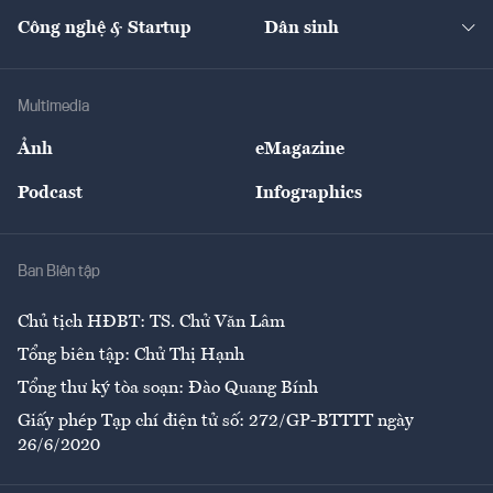
Kinh doanh
Kết nối
Tạp chí kinh tế Việt Nam
eMagazine
Nhà đầu tư
Du lịch
Công nghệ & Startup
Dân sinh
Tư vấn
Nông sản
Doanh nhân
Tư vấn Tiêu & Dùng
Infographics
Hạ tầng
Sức khỏe
Khung pháp lý
Doanh nghiệp
Địa phương
Thị trường
Bảo hiểm
Multimedia
Sự kiện
Nhân lực
Ảnh
eMagazine
Đẹp +
An sinh
Podcast
Infographics
Giải trí
Y tế
Nhà
Ban Biên tập
Ẩm thực
Chủ tịch HĐBT: TS. Chử Văn Lâm
Tổng biên tập: Chử Thị Hạnh
Tổng thư ký tòa soạn: Đào Quang Bính
Giấy phép Tạp chí điện tử số: 272/GP-BTTTT ngày
26/6/2020