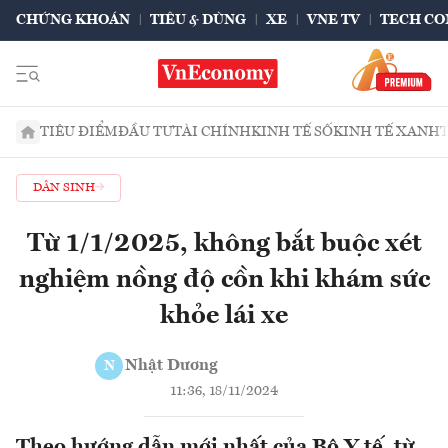
CHỨNG KHOÁN
TIÊU & DÙNG
XE
VNE TV
TECH CO
TIÊU ĐIỂM
ĐẦU TƯ
TÀI CHÍNH
KINH TẾ SỐ
KINH TẾ XANH
DÂN SINH
Từ 1/1/2025, không bắt buộc xét
nghiệm nồng độ cồn khi khám sức
khỏe lái xe
Nhật Dương
N
11:36, 18/11/2024
Theo hướng dẫn mới nhất của Bộ Y tế, từ