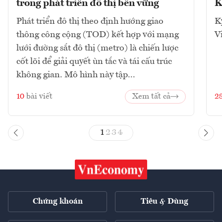
trong phát triển đô thị bền vững
K
Phát triển đô thị theo định hướng giao
K
thông công cộng (TOD) kết hợp với mạng
V
lưới đường sắt đô thị (metro) là chiến lược
cốt lõi để giải quyết ùn tắc và tái cấu trúc
không gian. Mô hình này tập...
10
bài viết
Xem tất cả
2
1
2
3
4
Chứng khoán
Tiêu & Dùng