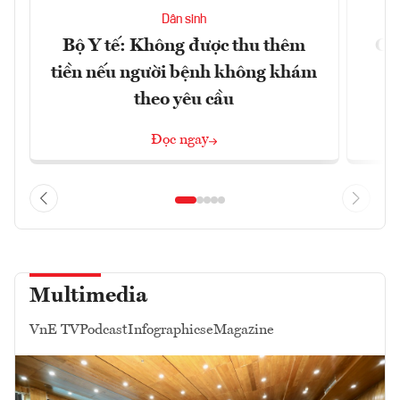
Dân sinh
Bộ Y tế: Không được thu thêm
Cắt
tiền nếu người bệnh không khám
l
theo yêu cầu
Đọc ngay
Multimedia
VnE TV
Podcast
Infographics
eMagazine