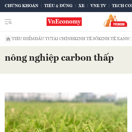
CHỨNG KHOÁN
TIÊU & DÙNG
XE
VNE TV
TECH CO
TIÊU ĐIỂM
ĐẦU TƯ
TÀI CHÍNH
KINH TẾ SỐ
KINH TẾ XANH
nông nghiệp carbon thấp