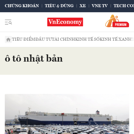
CHỨNG KHOÁN
TIÊU & DÙNG
XE
VNE TV
TECH CO
TIÊU ĐIỂM
ĐẦU TƯ
TÀI CHÍNH
KINH TẾ SỐ
KINH TẾ XANH
ô tô nhật bản