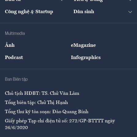
Quản trị số
Cafe BĐS
Thị trường
Kinh doanh
Kết nối
Tạp chí kinh tế Việt Nam
eMagazine
Nhà đầu tư
Du lịch
Công nghệ & Startup
Dân sinh
Tư vấn
Nông sản
Doanh nhân
Tư vấn Tiêu & Dùng
Infographics
Hạ tầng
Sức khỏe
Khung pháp lý
Doanh nghiệp
Địa phương
Thị trường
Bảo hiểm
Multimedia
Sự kiện
Nhân lực
Ảnh
eMagazine
Đẹp +
An sinh
Podcast
Infographics
Giải trí
Y tế
Nhà
Ban Biên tập
Ẩm thực
Chủ tịch HĐBT: TS. Chử Văn Lâm
Tổng biên tập: Chử Thị Hạnh
Tổng thư ký tòa soạn: Đào Quang Bính
Giấy phép Tạp chí điện tử số: 272/GP-BTTTT ngày
26/6/2020