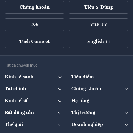
Chứng khoán
Tiêu & Dùng
Xe
VnE TV
Tech Connect
English ++
Tất cả chuyên mục
Kinh tế xanh
Tiêu điểm
Chuyển động xanh
Tài chính
Chứng khoán
Pháp lý
Ngân hàng
Doanh nghiệp niêm yết
Kinh tế số
Hạ tầng
Thương hiệu xanh
Thị trường vốn
Thị trường
Sản phẩm - Thị trường
Bất động sản
Thị trường
Diễn đàn
Thuế
Đầu tư
Tài sản số
Chính sách
Xuất nhập khẩu
Thế giới
Doanh nghiệp
Bảo hiểm
Quốc tế
Dịch vụ số
Thị trường
Khung pháp lý