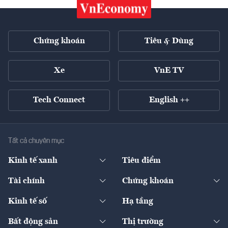
Chứng khoán
Tiêu & Dùng
Xe
VnE TV
Tech Connect
English ++
Tất cả chuyên mục
Kinh tế xanh
Tiêu điểm
Chuyển động xanh
Tài chính
Chứng khoán
Pháp lý
Ngân hàng
Doanh nghiệp niêm yết
Kinh tế số
Hạ tầng
Thương hiệu xanh
Thị trường vốn
Thị trường
Sản phẩm - Thị trường
Bất động sản
Thị trường
Diễn đàn