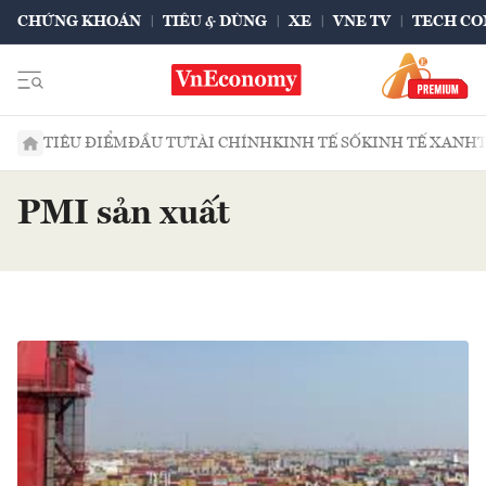
CHỨNG KHOÁN
TIÊU & DÙNG
XE
VNE TV
TECH CO
TIÊU ĐIỂM
ĐẦU TƯ
TÀI CHÍNH
KINH TẾ SỐ
KINH TẾ XANH
PMI sản xuất