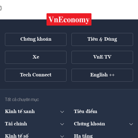
}
Chứng khoán
Tiêu & Dùng
Xe
VnE TV
Tech Connect
English ++
Tất cả chuyên mục
Kinh tế xanh
Tiêu điểm
Chuyển động xanh
Tài chính
Chứng khoán
Pháp lý
Ngân hàng
Doanh nghiệp niêm yết
Kinh tế số
Hạ tầng