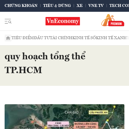
CHỨNG KHOÁN
TIÊU & DÙNG
XE
VNE TV
TECH CO
TIÊU ĐIỂM
ĐẦU TƯ
TÀI CHÍNH
KINH TẾ SỐ
KINH TẾ XANH
quy hoạch tổng thể
TP.HCM