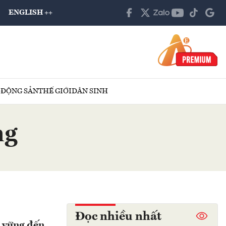
ENGLISH ++
 ĐỘNG SẢN
THẾ GIỚI
DÂN SINH
ng
Đọc nhiều nhất
n vững đến