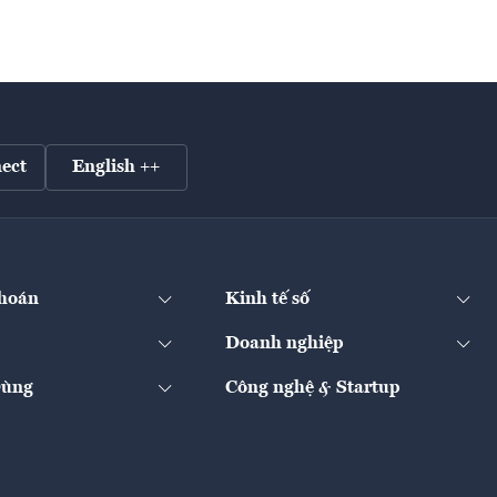
ect
English ++
hoán
Kinh tế số
Doanh nghiệp
Dùng
Công nghệ & Startup