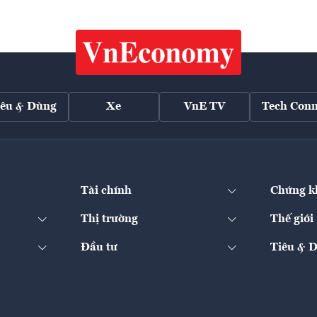
iêu & Dùng
Xe
VnE TV
Tech Conn
Tài chính
Chứng k
Thị trường
Thế giới
Đầu tư
Tiêu & 