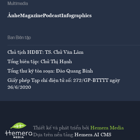
Multimedia
Ảnh
eMagazine
Podcast
Infographics
Ban Biên tập
Chủ tịch HĐBT: TS. Chử Văn Lâm
Tổng biên tập: Chử Thị Hạnh
Tổng thư ký tòa soạn: Đào Quang Bính
Giấy phép Tạp chí điện tử số: 272/GP-BTTTT ngày
26/6/2020
Thiết kế và phát triển bởi
Hemera Media
Dựa trên nền tảng
Hemera AI CMS