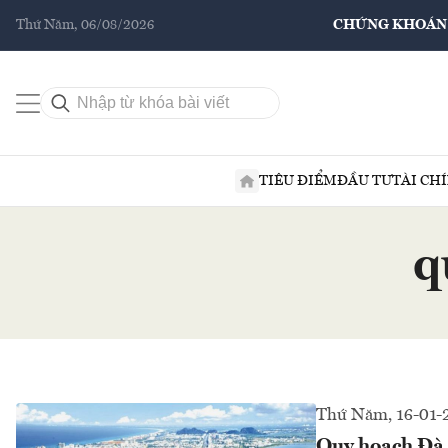
Thứ Năm, 06/08/2026
CHỨNG KHOÁN
TIÊU ĐIỂM
ĐẦU TƯ
TÀI CH
q
Thứ Năm, 16-01-
Quy hoạch Đà 