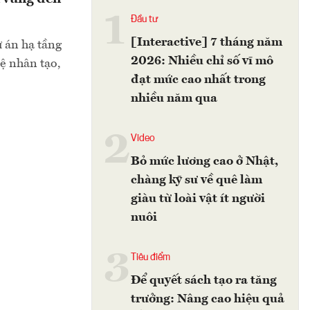
1
Đầu tư
[Interactive] 7 tháng năm
ự án hạ tầng
2026: Nhiều chỉ số vĩ mô
uệ nhân tạo,
đạt mức cao nhất trong
nhiều năm qua
2
Video
Bỏ mức lương cao ở Nhật,
chàng kỹ sư về quê làm
giàu từ loài vật ít người
nuôi
3
Tiêu điểm
Để quyết sách tạo ra tăng
trưởng: Nâng cao hiệu quả