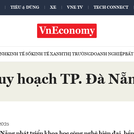
TIÊU & DÙNG
XE
VNE TV
TECH CONNECT
ÍNH
KINH TẾ SỐ
KINH TẾ XANH
THỊ TRƯỜNG
DOANH NGHIỆP
BẤT
uy hoạch TP. Đà Nẵ
2025
Nẵng phát triển khoa học công nghệ hiện đại, bề