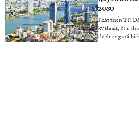
2030
Phát triển TP. Đ
kỹ thuật, khu th
thích ứng với bi