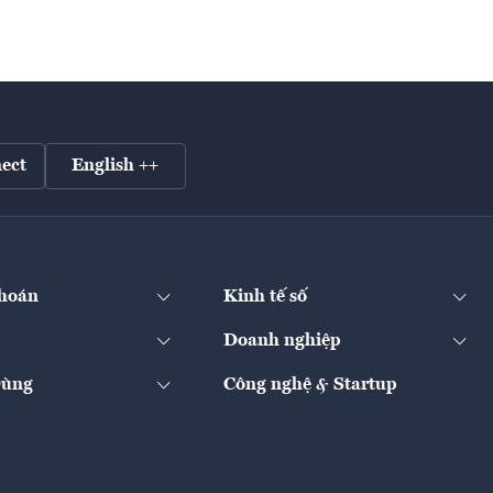
ect
English ++
hoán
Kinh tế số
Doanh nghiệp
Dùng
Công nghệ & Startup