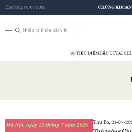
Thứ Năm, 06/08/2026
CHỨNG KHOÁN
TIÊU ĐIỂM
ĐẦU TƯ
TÀI CH
Thứ Ba, 21-07-20
Thủ tướng Chí