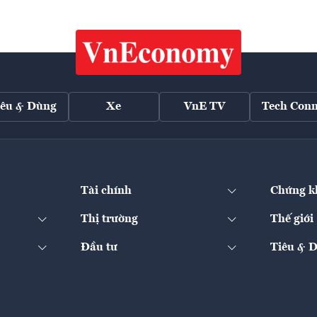
iêu & Dùng
Xe
VnE TV
Tech Conn
Tài chính
Chứng k
Thị trường
Thế giới
Đầu tư
Tiêu & 