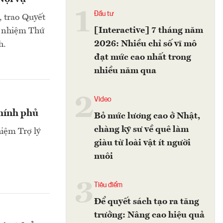
1
Đầu tư
, trao Quyết
[Interactive] 7 tháng năm
ổ nhiệm Thứ
2026: Nhiều chỉ số vĩ mô
h.
đạt mức cao nhất trong
nhiều năm qua
2
Video
Chính phủ
Bỏ mức lương cao ở Nhật,
chàng kỹ sư về quê làm
iệm Trợ lý
giàu từ loài vật ít người
nuôi
3
Tiêu điểm
Để quyết sách tạo ra tăng
trưởng: Nâng cao hiệu quả