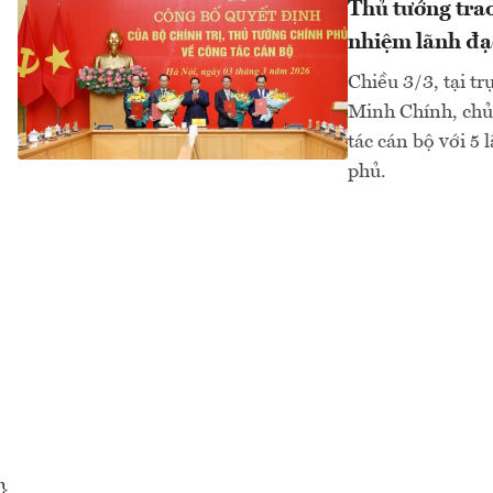
Thủ tướng trao
nhiệm lãnh đạ
Chiều 3/3, tại t
Minh Chính, chủ 
tác cán bộ với 5
phủ.
}