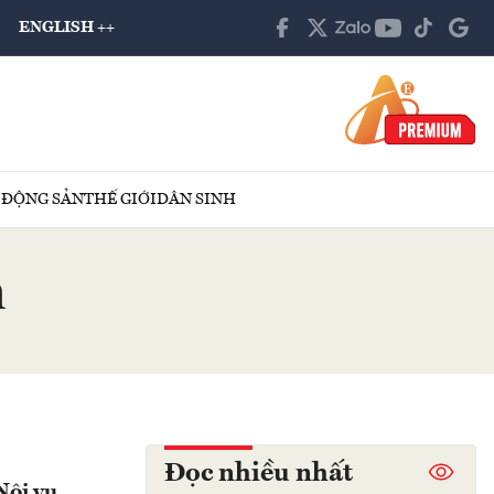
ENGLISH ++
 ĐỘNG SẢN
THẾ GIỚI
DÂN SINH
m
Đọc nhiều nhất
Nội vụ