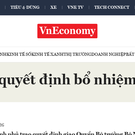
TIÊU & DÙNG
XE
VNE TV
TECH CONNECT
ÍNH
KINH TẾ SỐ
KINH TẾ XANH
THỊ TRƯỜNG
DOANH NGHIỆP
BẤT
quyết định bổ nhiệ
26
nh phủ trao quyết định giao Quyền Bộ trưởng Bộ 