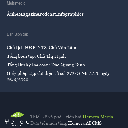
Multimedia
Ảnh
eMagazine
Podcast
Infographics
Ban Biên tập
Chủ tịch HĐBT: TS. Chử Văn Lâm
Tổng biên tập: Chử Thị Hạnh
Tổng thư ký tòa soạn: Đào Quang Bính
Giấy phép Tạp chí điện tử số: 272/GP-BTTTT ngày
26/6/2020
Thiết kế và phát triển bởi
Hemera Media
Dựa trên nền tảng
Hemera AI CMS