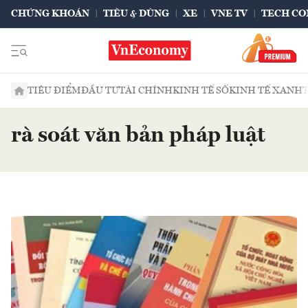
CHỨNG KHOÁN
TIÊU & DÙNG
XE
VNE TV
TECH CO
TIÊU ĐIỂM
ĐẦU TƯ
TÀI CHÍNH
KINH TẾ SỐ
KINH TẾ XANH
rà soát văn bản pháp luật