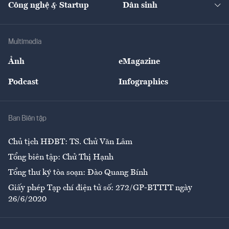
Công nghệ & Startup
Dân sinh
Tư vấn
Nông sản
Doanh nhân
Tư vấn Tiêu & Dùng
Infographics
Hạ tầng
Sức khỏe
Khung pháp lý
Doanh nghiệp
Địa phương
Thị trường
Bảo hiểm
Multimedia
Sự kiện
Nhân lực
Ảnh
eMagazine
Đẹp +
An sinh
Podcast
Infographics
Giải trí
Y tế
Nhà
Ban Biên tập
Ẩm thực
Chủ tịch HĐBT: TS. Chử Văn Lâm
Tổng biên tập: Chử Thị Hạnh
Tổng thư ký tòa soạn: Đào Quang Bính
Giấy phép Tạp chí điện tử số: 272/GP-BTTTT ngày
26/6/2020