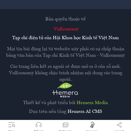
Bản quyền thuộc về
VnEconomy
Tạp chí điện tử của Hội Khoa học Kinh tế Việt Nam
Mọi tin bài đăng lại từ website này phải có sự chấp thuận
bằng văn bản của
Tạp chí Kinh tế Việt Nam - VnEconomy
Các trang liên kết ra ngoài sẽ được mở ra ở cửa sổ mới.
VnEconomy không chịu trách nhiệm nội dung các trang
ngoài.
Thiết kế và phát triển bởi
Hemera Media
Dựa trên nền tảng
Hemera AI CMS