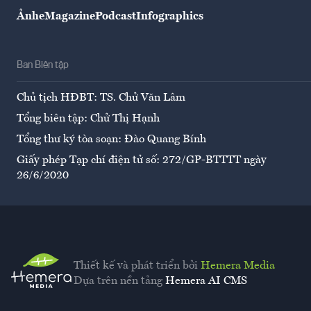
Ảnh
eMagazine
Podcast
Infographics
Ban Biên tập
Chủ tịch HĐBT: TS. Chử Văn Lâm
Tổng biên tập: Chử Thị Hạnh
Tổng thư ký tòa soạn: Đào Quang Bính
Giấy phép Tạp chí điện tử số: 272/GP-BTTTT ngày
26/6/2020
Thiết kế và phát triển bởi
Hemera Media
Dựa trên nền tảng
Hemera AI CMS