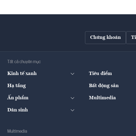
Chứng khoán
T
Tất cả chuyên mục
Kinh tế xanh
Tiêu điểm
Hạ tầng
Bất động sản
Ấn phẩm
Multimedia
Dân sinh
Multimedia