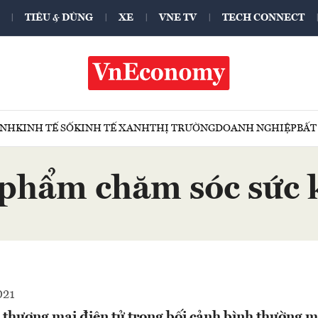
TIÊU & DÙNG
XE
VNE TV
TECH CONNECT
ÍNH
KINH TẾ SỐ
KINH TẾ XANH
THỊ TRƯỜNG
DOANH NGHIỆP
BẤT
 phẩm chăm sóc sức 
021
 thương mại điện tử trong bối cảnh bình thường m