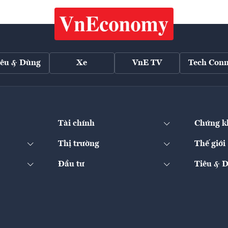
iêu & Dùng
Xe
VnE TV
Tech Conn
Tài chính
Chứng k
Thị trường
Thế giới
Đầu tư
Tiêu & 