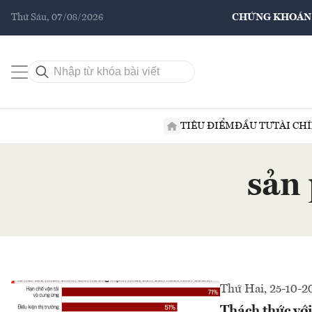
Thứ Sáu, 07/08/2026
CHỨNG KHOÁN
TIÊU ĐIỂM
ĐẦU TƯ
TÀI CH
sản
Thứ Hai, 25-10-2
Thách thức với