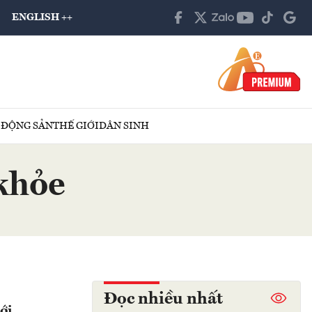
ENGLISH ++
 ĐỘNG SẢN
THẾ GIỚI
DÂN SINH
khỏe
Đọc nhiều nhất
ới