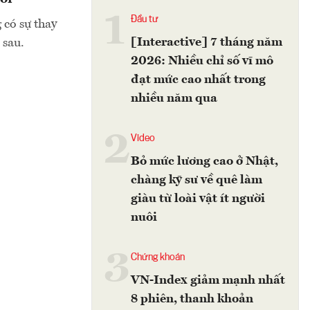
1
Đầu tư
 có sự thay
[Interactive] 7 tháng năm
n sau.
2026: Nhiều chỉ số vĩ mô
đạt mức cao nhất trong
nhiều năm qua
2
Video
Bỏ mức lương cao ở Nhật,
chàng kỹ sư về quê làm
giàu từ loài vật ít người
nuôi
3
Chứng khoán
VN-Index giảm mạnh nhất
8 phiên, thanh khoản