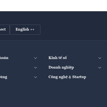
ect
English ++
hoán
Kinh tế số
Doanh nghiệp
Dùng
Công nghệ & Startup