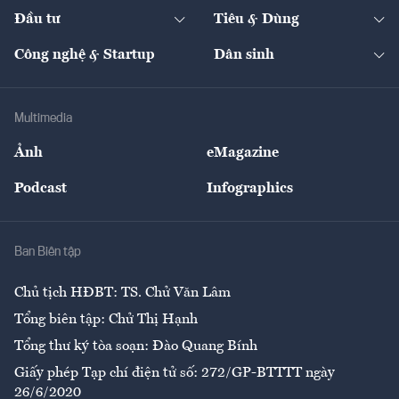
Chuyển động 24h
Đối thoại
The Guide
Video
Đầu tư
Tiêu & Dùng
Quản trị số
Cafe BĐS
Thị trường
Kinh doanh
Kết nối
Tạp chí kinh tế Việt Nam
eMagazine
Nhà đầu tư
Du lịch
Công nghệ & Startup
Dân sinh
Tư vấn
Nông sản
Doanh nhân
Tư vấn Tiêu & Dùng
Infographics
Hạ tầng
Sức khỏe
Khung pháp lý
Doanh nghiệp
Địa phương
Thị trường
Bảo hiểm
Multimedia
Sự kiện
Nhân lực
Ảnh
eMagazine
Đẹp +
An sinh
Podcast
Infographics
Giải trí
Y tế
Nhà
Ban Biên tập
Ẩm thực
Chủ tịch HĐBT: TS. Chử Văn Lâm
Tổng biên tập: Chử Thị Hạnh
Tổng thư ký tòa soạn: Đào Quang Bính
Giấy phép Tạp chí điện tử số: 272/GP-BTTTT ngày
26/6/2020