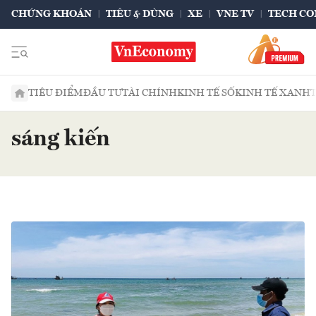
CHỨNG KHOÁN
TIÊU & DÙNG
XE
VNE TV
TECH CO
TIÊU ĐIỂM
ĐẦU TƯ
TÀI CHÍNH
KINH TẾ SỐ
KINH TẾ XANH
sáng kiến