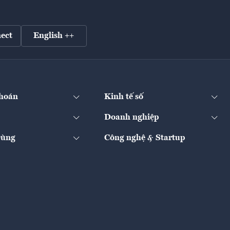
ect
English ++
hoán
Kinh tế số
Doanh nghiệp
Dùng
Công nghệ & Startup