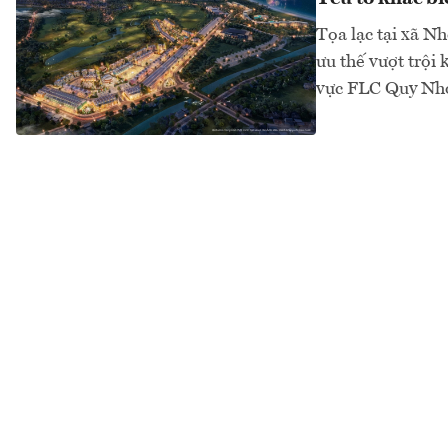
Tọa lạc tại xã 
ưu thế vượt trội
vực FLC Quy Nho