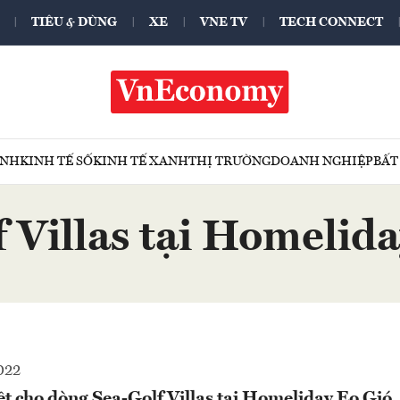
TIÊU & DÙNG
XE
VNE TV
TECH CONNECT
ÍNH
KINH TẾ SỐ
KINH TẾ XANH
THỊ TRƯỜNG
DOANH NGHIỆP
BẤT
 Villas tại Homelid
022
ệt cho dòng Sea-Golf Villas tại Homeliday Eo Gió