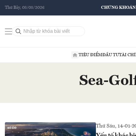
Thứ Bảy, 08/08/2026
CHỨNG KHOÁN
TIÊU ĐIỂM
ĐẦU TƯ
TÀI CH
Sea-Golf
Thứ Sáu, 14-01-2
Yếu tố khác bi