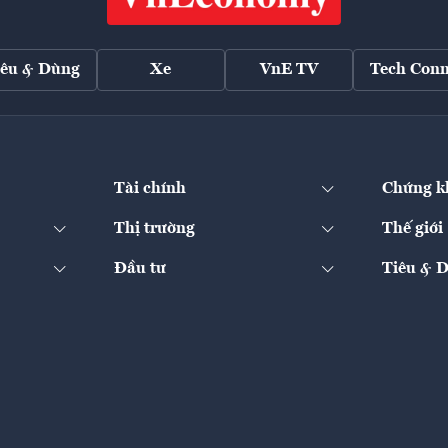
iêu & Dùng
Xe
VnE TV
Tech Conn
Tài chính
Chứng k
Thị trường
Thế giới
Đầu tư
Tiêu & 