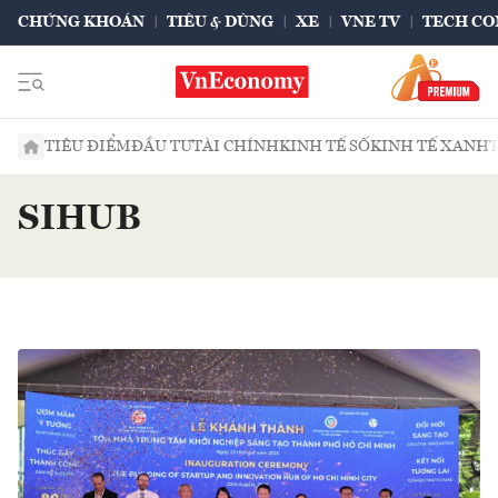
CHỨNG KHOÁN
TIÊU & DÙNG
XE
VNE TV
TECH CO
TIÊU ĐIỂM
ĐẦU TƯ
TÀI CHÍNH
KINH TẾ SỐ
KINH TẾ XANH
SIHUB