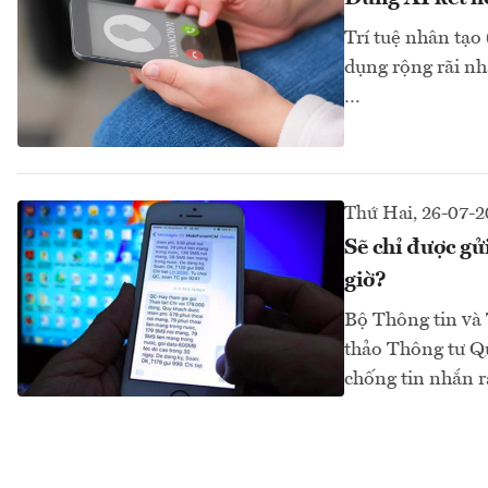
Trí tuệ nhân tạo
dụng rộng rãi nh
…
Thứ Hai, 26-07-2
Sẽ chỉ được gử
giờ?
Bộ Thông tin và 
thảo Thông tư Qu
chống tin nhắn rá