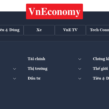
iêu & Dùng
Xe
VnE TV
Tech Conn
Tài chính
Chứng k
Thị trường
Thế giới
Đầu tư
Tiêu & 