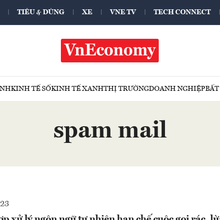
TIÊU & DÙNG
XE
VNE TV
TECH CONNECT
ÍNH
KINH TẾ SỐ
KINH TẾ XANH
THỊ TRƯỜNG
DOANH NGHIỆP
BẤT
spam mail
023
p xử lý ngôn ngữ tự nhiên hạn chế cuộc gọi rác, l