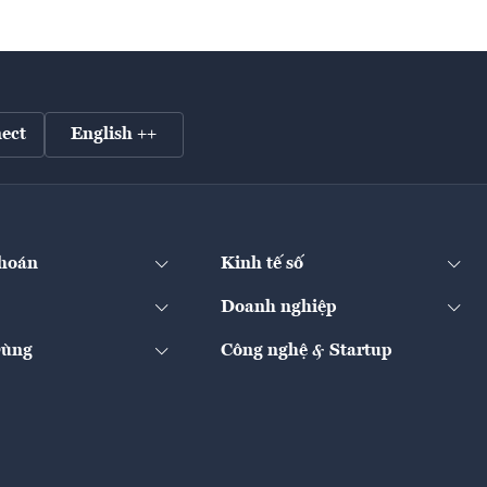
ect
English ++
hoán
Kinh tế số
Doanh nghiệp
Dùng
Công nghệ & Startup