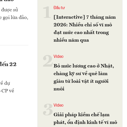
1
Đầu tư
 được sử
[Interactive] 7 tháng năm
 gọi lừa đảo,
2026: Nhiều chỉ số vĩ mô
đạt mức cao nhất trong
nhiều năm qua
2
Video
 đến 22
Bỏ mức lương cao ở Nhật,
chàng kỹ sư về quê làm
giàu từ loài vật ít người
về dự
nuôi
Đ-CP về
3
Video
Giải pháp kiềm chế lạm
phát, ổn định kinh tế vĩ mô