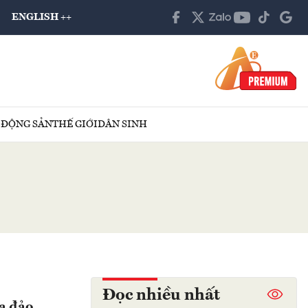
ENGLISH ++
 ĐỘNG SẢN
THẾ GIỚI
DÂN SINH
Đọc nhiều nhất
ừa đảo