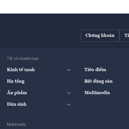
Chứng khoán
T
Tất cả chuyên mục
Kinh tế xanh
Tiêu điểm
Hạ tầng
Bất động sản
Ấn phẩm
Multimedia
Dân sinh
Multimedia