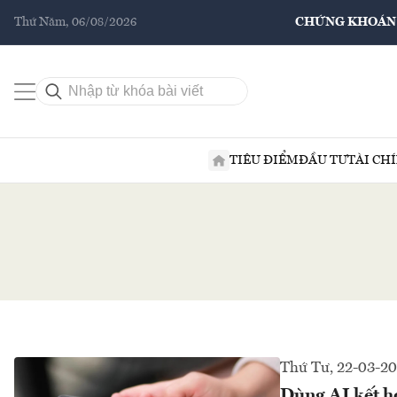
Thứ Năm, 06/08/2026
CHỨNG KHOÁN
TIÊU ĐIỂM
ĐẦU TƯ
TÀI CH
Thứ Tư, 22-03-2
Dùng AI kết hợ