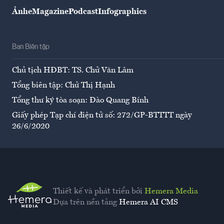
Ảnh
eMagazine
Podcast
Infographics
Ban Biên tập
Chủ tịch HĐBT: TS. Chử Văn Lâm
Tổng biên tập: Chử Thị Hạnh
Tổng thư ký tòa soạn: Đào Quang Bính
Giấy phép Tạp chí điện tử số: 272/GP-BTTTT ngày
26/6/2020
Thiết kế và phát triển bởi
Hemera Media
Dựa trên nền tảng
Hemera AI CMS