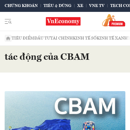
CHỨNG KHOÁN
TIÊU & DÙNG
XE
VNE TV
TECH CO
TIÊU ĐIỂM
ĐẦU TƯ
TÀI CHÍNH
KINH TẾ SỐ
KINH TẾ XANH
tác động của CBAM