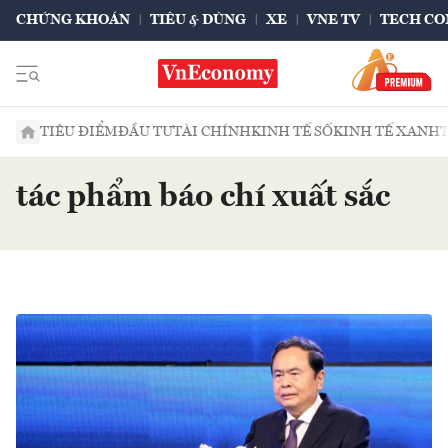
CHỨNG KHOÁN
TIÊU & DÙNG
XE
VNE TV
TECH CO
TIÊU ĐIỂM
ĐẦU TƯ
TÀI CHÍNH
KINH TẾ SỐ
KINH TẾ XANH
tác phẩm báo chí xuất sắc