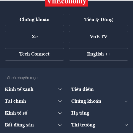
Chứng khoán
Tiêu & Dùng
Xe
VnE TV
Tech Connect
English ++
Tất cả chuyên mục
Kinh tế xanh
Tiêu điểm
Chuyển động xanh
Tài chính
Chứng khoán
Pháp lý
Ngân hàng
Doanh nghiệp niêm yết
Kinh tế số
Hạ tầng
Thương hiệu xanh
Thị trường vốn
Thị trường
Sản phẩm - Thị trường
Bất động sản
Thị trường
Diễn đàn
Thuế
Đầu tư
Tài sản số