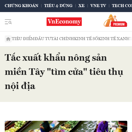
CHỨNG KHOÁN
TIÊU & DÙNG
XE
VNE TV
TECH CO
TIÊU ĐIỂM
ĐẦU TƯ
TÀI CHÍNH
KINH TẾ SỐ
KINH TẾ XANH
Tắc xuất khẩu nông sản
miền Tây "tìm cửa" tiêu thụ
nội địa