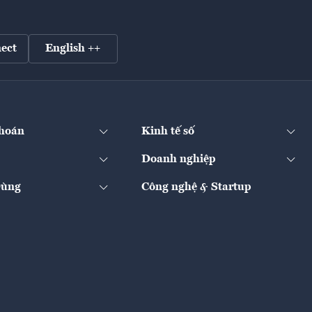
ect
English ++
hoán
Kinh tế số
Doanh nghiệp
Dùng
Công nghệ & Startup