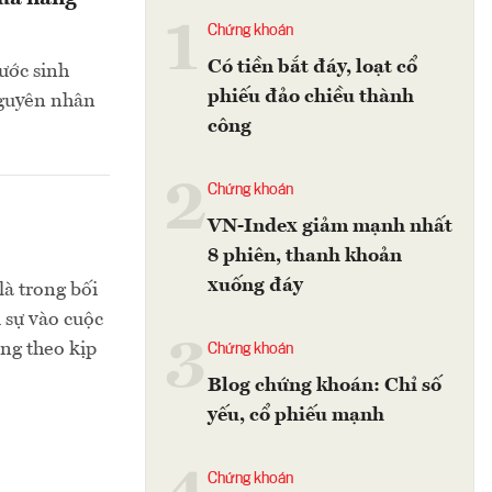
1
Chứng khoán
Có tiền bắt đáy, loạt cổ
nước sinh
phiếu đảo chiều thành
 nguyên nhân
công
2
Chứng khoán
VN-Index giảm mạnh nhất
8 phiên, thanh khoản
xuống đáy
là trong bối
 sự vào cuộc
3
ông theo kịp
Chứng khoán
Blog chứng khoán: Chỉ số
yếu, cổ phiếu mạnh
Chứng khoán