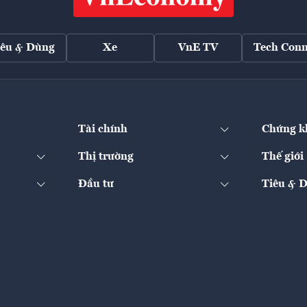
iêu & Dùng
Xe
VnE TV
Tech Conn
Tài chính
Chứng k
Thị trường
Thế giới
Đầu tư
Tiêu & 