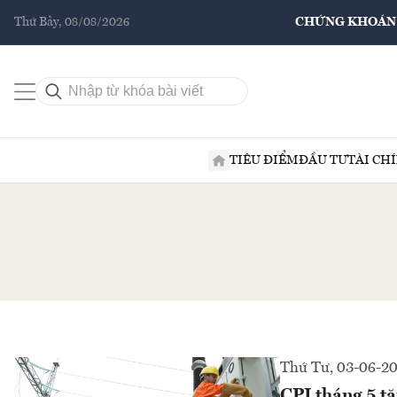
Thứ Bảy, 08/08/2026
CHỨNG KHOÁN
TIÊU ĐIỂM
ĐẦU TƯ
TÀI CH
Thứ Tư, 03-06-2
CPI tháng 5 tă