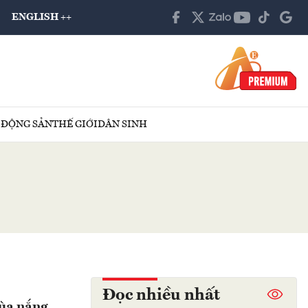
ENGLISH ++
 ĐỘNG SẢN
THẾ GIỚI
DÂN SINH
Đọc nhiều nhất
mùa nắng