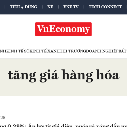
TIÊU & DÙNG
XE
VNE TV
TECH CONNECT
ÍNH
KINH TẾ SỐ
KINH TẾ XANH
THỊ TRƯỜNG
DOANH NGHIỆP
BẤT
tăng giá hàng hóa
026
ng 0,29%: Áp lực từ giá điện, nước và xăng dầu 